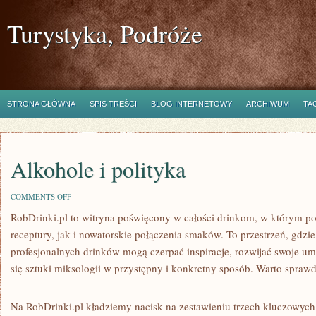
Turystyka, Podróże
STRONA GŁÓWNA
SPIS TREŚCI
BLOG INTERNETOWY
ARCHIWUM
TA
Alkohole i polityka
ON
COMMENTS OFF
ALKOHOLE
RobDrinki.pl to witryna poświęcony w całości drinkom, w którym p
I
POLITYKA
receptury, jak i nowatorskie połączenia smaków. To przestrzeń, gdz
profesjonalnych drinków mogą czerpać inspiracje, rozwijać swoje um
się sztuki miksologii w przystępny i konkretny sposób. Warto spraw
Na RobDrinki.pl kładziemy nacisk na zestawieniu trzech kluczowyc