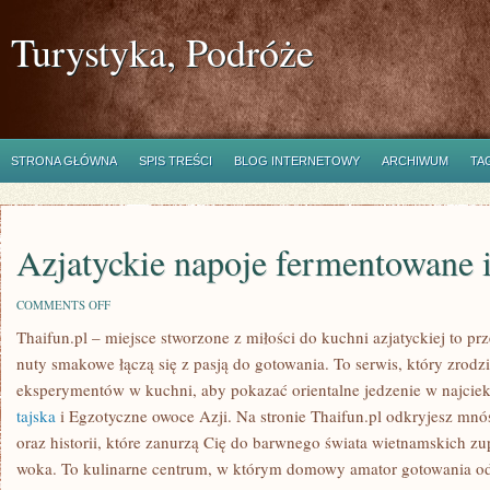
Turystyka, Podróże
STRONA GŁÓWNA
SPIS TREŚCI
BLOG INTERNETOWY
ARCHIWUM
TA
Azjatyckie napoje fermentowane i
ON
COMMENTS OFF
AZJATYCKIE
Thaifun.pl – miejsce stworzone z miłości do kuchni azjatyckiej to pr
NAPOJE
FERMENTOWANE
nuty smakowe łączą się z pasją do gotowania. To serwis, który zrodzi
I
RZEMIEŚLNICZE
eksperymentów w kuchni, aby pokazać orientalne jedzenie w najcie
tajska
i Egzotyczne owoce Azji. Na stronie Thaifun.pl odkryjesz mn
oraz historii, które zanurzą Cię do barwnego świata wietnamskich zup
woka. To kulinarne centrum, w którym domowy amator gotowania odn