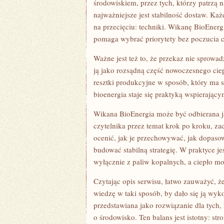
środowiskiem, przez tych, którzy patrzą 
najważniejsze jest stabilność dostaw. Każ
na przecięciu: techniki. Wikanę BioEner
pomaga wybrać priorytety bez poczucia 
Ważne jest też to, że przekaz nie sprowad
ją jako rozsądną część nowoczesnego cie
resztki produkcyjne w sposób, który ma 
bioenergia staje się praktyką wspierając
Wikana BioEnergia może być odbierana ja
czytelnika przez temat krok po kroku, za
ocenić, jak je przechowywać, jak dopasow
budować stabilną strategię. W praktyce je
wyłącznie z paliw kopalnych, a ciepło m
Czytając opis serwisu, łatwo zauważyć, że
wiedzę w taki sposób, by dało się ją wyk
przedstawiana jako rozwiązanie dla tych,
o środowisko. Ten balans jest istotny: st