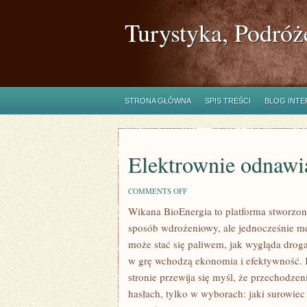
Turystyka, Podróż
STRONA GŁÓWNA
SPIS TREŚCI
BLOG INT
Elektrownie odnawi
ON
COMMENTS OFF
ELEKTROWNIE
Wikana BioEnergia to platforma stworzon
ODNAWIALNE
sposób wdrożeniowy, ale jednocześnie me
może stać się paliwem, jak wygląda droga
w grę wchodzą ekonomia i efektywność. 
stronie przewija się myśl, że przechodzen
hasłach, tylko w wyborach: jaki surowiec 