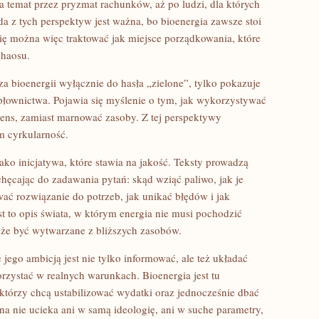
na temat przez pryzmat rachunków, aż po ludzi, dla których
da z tych perspektyw jest ważna, bo bioenergia zawsze stoi
gię można więc traktować jak miejsce porządkowania, które
chaosu.
za bioenergii wyłącznie do hasła „zielone”, tylko pokazuje
płownictwa. Pojawia się myślenie o tym, jak wykorzystywać
sens, zamiast marnować zasoby. Z tej perspektywy
ym cyrkularność.
ko inicjatywa, które stawia na jakość. Teksty prowadzą
chęcając do zadawania pytań: skąd wziąć paliwo, jak je
ać rozwiązanie do potrzeb, jak unikać błędów i jak
st to opis świata, w którym energia nie musi pochodzić
oże być wytwarzane z bliższych zasobów.
 jego ambicją jest nie tylko informować, ale też układać
orzystać w realnych warunkach. Bioenergia jest tu
 którzy chcą ustabilizować wydatki oraz jednocześnie dbać
rona nie ucieka ani w samą ideologię, ani w suche parametry,