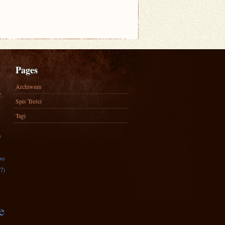
Pages
Archiwum
e
Spis Treści
Tagi
)
zny
7)
e