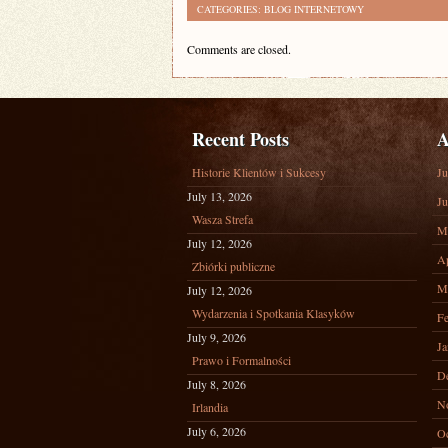
CATEGORIES:
BLOG INTERNETOWY
Comments are closed.
Recent Posts
A
Historie Klientów i Sukcesy
Ju
July 13, 2026
Ju
Wasza Strefa
M
July 12, 2026
Ap
Zbiórki publiczne
M
July 12, 2026
Wydarzenia i Spotkania Klasyków
Fe
July 9, 2026
Ja
Prawo i Formalności
D
July 8, 2026
N
Irlandia
July 6, 2026
Oc