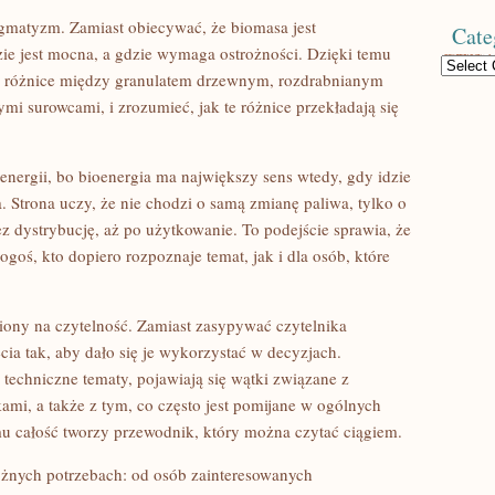
gmatyzm. Zamiast obiecywać, że biomasa jest
Cate
ie jest mocna, a gdzie wymaga ostrożności. Dzięki temu
Categories
e różnice między granulatem drzewnym, rozdrabnianym
 surowcami, i zrozumieć, jak te różnice przekładają się
energii, bo bioenergia ma największy sens wtedy, gdy idzie
. Strona uczy, że nie chodzi o samą zmianę paliwa, tylko o
ez dystrybucję, aż po użytkowanie. To podejście sprawia, że
goś, kto dopiero rozpoznaje temat, jak i dla osób, które
iony na czytelność. Zamiast zasypywać czytelnika
cia tak, aby dało się je wykorzystać w decyzjach.
 techniczne tematy, pojawiają się wątki związane z
mi, a także z tym, co często jest pomijane w ogólnych
mu całość tworzy przewodnik, który można czytać ciągiem.
óżnych potrzebach: od osób zainteresowanych