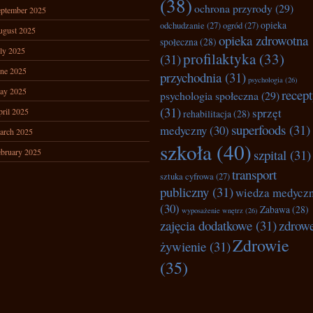
(38)
ochrona przyrody
(29)
ptember 2025
opieka
odchudzanie
(27)
ogród
(27)
ugust 2025
opieka zdrowotna
społeczna
(28)
ly 2025
profilaktyka
(33)
(31)
ne 2025
przychodnia
(31)
psychologia
(26)
ay 2025
recep
psychologia społeczna
(29)
(31)
sprzęt
ril 2025
rehabilitacja
(28)
superfoods
(31)
medyczny
(30)
arch 2025
szkoła
(40)
bruary 2025
szpital
(31)
transport
sztuka cyfrowa
(27)
publiczny
(31)
wiedza medycz
(30)
Zabawa
(28)
wyposażenie wnętrz
(26)
zajęcia dodatkowe
(31)
zdrow
Zdrowie
żywienie
(31)
(35)