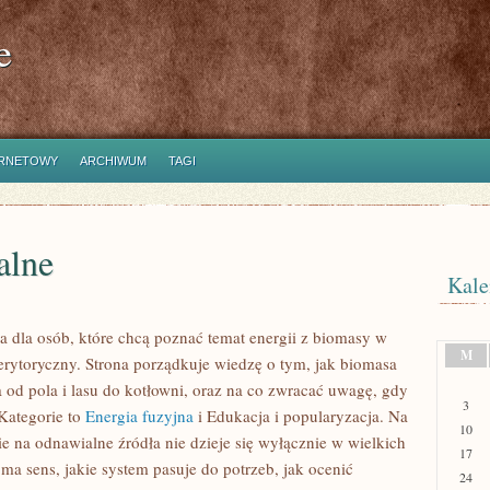
e
ERNETOWY
ARCHIWUM
TAGI
alne
Kale
a dla osób, które chcą poznać temat energii z biomasy w
M
rytoryczny. Strona porządkuje wiedzę o tym, jak biomasa
 od pola i lasu do kotłowni, oraz na co zwracać uwagę, gdy
3
Kategorie to
Energia fuzyjna
i Edukacja i popularyzacja. Na
10
ie na odnawialne źródła nie dzieje się wyłącznie w wielkich
17
ma sens, jakie system pasuje do potrzeb, jak ocenić
24