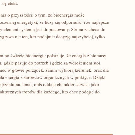
 się efekt.
nia o przyszłości: o tym, że bioenergia może
esnej energetyki, że liczy się odporność, i że najlepsze
dy element systemu jest dopracowany. Strona zachęca do
rywa nie ten, kto podejmie decyzję najszybciej, tylko
m po świecie bioenergii: pokazuje, że energia z biomasy
m, gdzie pasuje do potrzeb i gdzie za wdrożeniem stoi
 mieć w głowie porządek, zanim wybiorą kierunek, oraz dla
iała energia z surowców organicznych w praktyce. Dzięki
jrzeniu na temat, opis oddaje charakter serwisu jako
praktycznych tropów dla każdego, kto chce podejść do