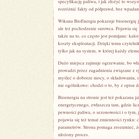
specyfikację paliwa, i jak złożyć to wsz
rozróżnić fakty od półprawd, bez wpadan
Wikana BioEnergia pokazuje bioenergię jak
ale też pochodzenie surowca. Pojawia się
także na to, co często jest pomijane: ka
koszty eksploatacji. Dzięki temu czytelnik
tylko jak na system, w której każdy elem
Dużo miejsca zajmuje ogrzewanie, bo właś
prowadzi przez zagadnienia związane z 
myśleć o doborze mocy, o składowaniu, o s
nie ogólnikowe: chodzi o to, by z opisu da
Bioenergia na stronie jest też pokazana
energetycznego, zwłaszcza tam, gdzie lic
pewności paliwa, o sezonowości i o tym,
pojawia się też temat zmienności rynku: 
parametrów. Strona pomaga zrozumieć, że 
ułożony proces.