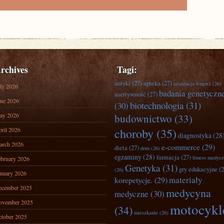
rchives
Tagi:
antyki
(27)
apteka
(27)
aranżacja wnętrz
(26)
ly 2026
badania genetyczn
asertywność
(27)
ne 2026
biotechnologia
(31)
(30)
ay 2026
budownictwo
(33)
ril 2026
choroby
(35)
diagnostyka
(28
arch 2026
e-commerce
(29)
dieta
(27)
dom
(26)
egzaminy
(28)
farmacja
(27)
fitness medyc
bruary 2026
Genetyka
(31)
gry edukacyjne
(2
(26)
nuary 2026
materiały
korepetycje.
(29)
ecember 2025
medycyna
medyczne
(30)
ovember 2025
motocykl
(34)
mieszkanie
(26)
tober 2025