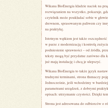
Wikana BioEnergia kładzie nacisk na pra
rozwiązaniem na wszystko, pokazuje, gdz
czytelnik może poukładać sobie w głowi
drewnem, sprasowanym paliwem czy innymi
na praktykę.
Istotnym wątkiem jest także oszczędność 
w parze z modernizacją i kontrolą zużycia
podniesienie sprawności – od źródła, prz
teksty mogą być przydatne zarówno dla ko
już mają instalację i chcą je ulepszyć.
Wikana BioEnergia to także język nastaw
trudnymi terminami, strona tłumaczy poję
Jednocześnie, jeśli wchodzimy w bardziej
parametrami urządzeń, z dobrymi praktyka
opisach: utrzymanie czystości. Dzięki te
Strona jest adresowana do odbiorców o r