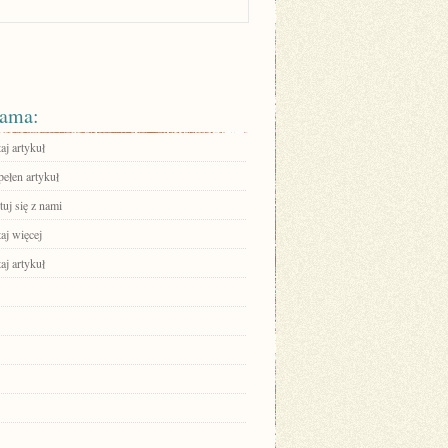
ama:
aj artykuł
pełen artykuł
uj się z nami
aj więcej
aj artykuł