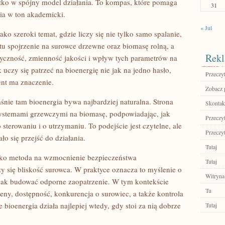
ystko w spójny model działania. To kompas, które pomaga
31
ia w ton akademicki.
« Jul
o szeroki temat, gdzie liczy się nie tylko samo spalanie,
 tu spojrzenie na surowce drzewne oraz biomasę rolną, a
Rekl
loryczność, zmienność jakości i wpływ tych parametrów na
 uczy się patrzeć na bioenergię nie jak na jedno hasło,
Przeczyt
ent ma znaczenie.
Zobacz 
nie tam bioenergia bywa najbardziej naturalna. Strona
Skontakt
systemami grzewczymi na biomasę, podpowiadając, jak
Przeczyt
terowaniu i o utrzymaniu. To podejście jest czytelne, ale
Przeczyt
ło się przejść do działania.
Tutaj
 jako metoda na wzmocnienie bezpieczeństwa
Tutaj
zy się bliskość surowca. W praktyce oznacza to myślenie o
Witryna
 jak budować odporne zaopatrzenie. W tym kontekście
Tu
ceny, dostępność, konkurencja o surowiec, a także kontrola
bioenergia działa najlepiej wtedy, gdy stoi za nią dobrze
Tutaj