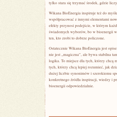
tylko stara się trzymać środek, gdzie liczy
Wikana BioEnergia inspiruje też do myśle
współpracować z innymi elementami nowocz
efekty przynosi podejście, w którym każ
świadomych wyborów, bo w bioenergii wyg
ten, kto zrobi to dobrze policzone.
Ostatecznie Wikana BioEnergia jest opise
nie jest „magiczna”, ale bywa stabilna ta
logika. To miejsce dla tych, którzy chcą
tych, którzy chcą lepiej rozumieć, jak dz
dużej liczbie synonimów i szerokiemu spo
konkretnego źródła inspiracji, wiedzy i 
bioenergii odpowiedzialnie.