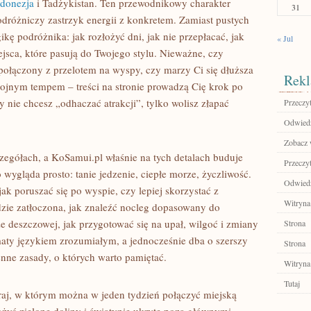
ndonezja
i Tadżykistan. Ten przewodnikowy charakter
31
odróżniczy zastrzyk energii z konkretem. Zamiast pustych
ikę podróżnika: jak rozłożyć dni, jak nie przepłacać, jak
« Jul
jsca, które pasują do Twojego stylu. Nieważne, czy
połączony z przelotem na wyspy, czy marzy Ci się dłuższa
Rekl
ojnym tempem – treści na stronie prowadzą Cię krok po
nie chcesz „odhaczać atrakcji”, tylko wolisz złapać
Przeczyt
Odwiedź 
Zobacz 
zegółach, a KoSamui.pl właśnie na tych detalach buduje
Przeczyt
wygląda prosto: tanie jedzenie, ciepłe morze, życzliwość.
Odwiedź
jak poruszać się po wyspie, czy lepiej skorzystać z
Witryna
dzie zatłoczona, jak znaleźć nocleg dopasowany do
e deszczowej, jak przygotować się na upał, wilgoć i zmiany
Strona
aty językiem zrozumiałym, a jednocześnie dba o szerszy
Strona
ienne zasady, o których warto pamiętać.
Witryna
Tutaj
kraj, w którym można w jeden tydzień połączyć miejską