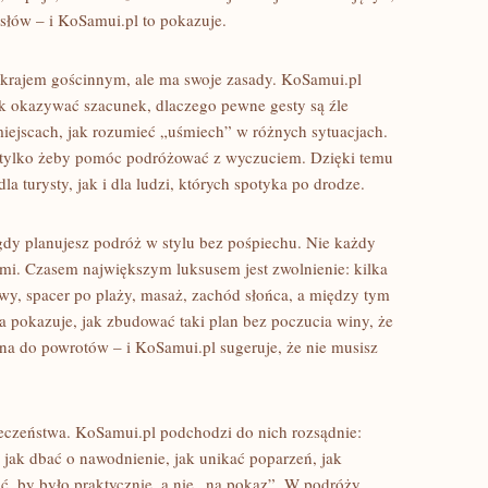
słów – i KoSamui.pl to pokazuje.
t krajem gościnnym, ale ma swoje zasady. KoSamui.pl
jak okazywać szacunek, dlaczego pewne gesty są źle
miejscach, jak rozumieć „uśmiech” w różnych sytuacjach.
yć, tylko żeby pomóc podróżować z wyczuciem. Dzięki temu
a turysty, jak i dla ludzi, których spotyka po drodze.
gdy planujesz podróż w stylu bez pośpiechu. Nie każdy
ami. Czasem największym luksusem jest zwolnienie: kilka
awy, spacer po plaży, masaż, zachód słońca, a między tym
a pokazuje, jak zbudować taki plan bez poczucia winy, że
alna do powrotów – i KoSamui.pl sugeruje, że nie musisz
eczeństwa. KoSamui.pl podchodzi do nich rozsądnie:
 jak dbać o nawodnienie, jak unikać poparzeń, jak
ć, by było praktycznie, a nie „na pokaz”. W podróży