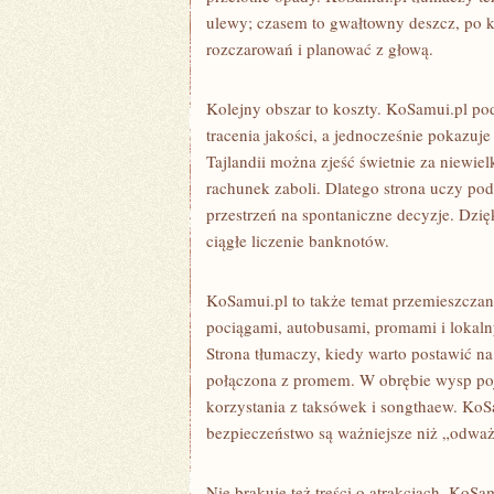
ulewy; czasem to gwałtowny deszcz, po k
rozczarowań i planować z głową.
Kolejny obszar to koszty. KoSamui.pl p
tracenia jakości, a jednocześnie pokazuj
Tajlandii można zjeść świetnie za niewielk
rachunek zaboli. Dlatego strona uczy pode
przestrzeń na spontaniczne decyzje. Dzięk
ciągłe liczenie banknotów.
KoSamui.pl to także temat przemieszczan
pociągami, autobusami, promami i lokaln
Strona tłumaczy, kiedy warto postawić na
połączona z promem. W obrębie wysp po
korzystania z taksówek i songthaew. KoS
bezpieczeństwo są ważniejsze niż „odważn
Nie brakuje też treści o atrakcjach. KoS