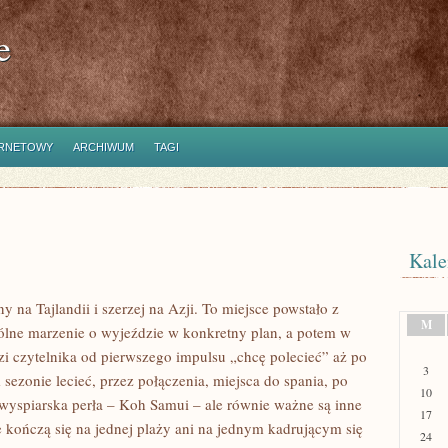
e
ERNETOWY
ARCHIWUM
TAGI
Kale
 na Tajlandii i szerzej na Azji. To miejsce powstało z
M
ólne marzenie o wyjeździe w konkretny plan, a potem w
i czytelnika od pierwszego impulsu „chcę polecieć” aż po
3
sezonie lecieć, przez połączenia, miejsca do spania, po
10
t wyspiarska perła – Koh Samui – ale równie ważne są inne
17
ie kończą się na jednej plaży ani na jednym kadrującym się
24