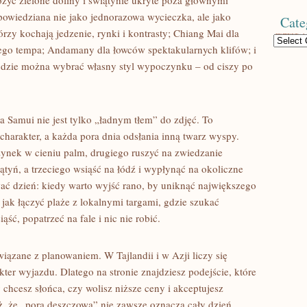
ożyć zielone doliny i świątynie ukryte poza głównymi
powiedziana nie jako jednorazowa wycieczka, ale jako
Cate
órzy kochają jedzenie, rynki i kontrasty; Chiang Mai dla
Categories
szego tempa; Andamany dla łowców spektakularnych klifów; i
 gdzie można wybrać własny styl wypoczynku – od ciszy po
a Samui nie jest tylko „ładnym tłem” do zdjęć. To
charakter, a każda pora dnia odsłania inną twarz wyspy.
ynek w cieniu palm, drugiego ruszyć na zwiedzanie
yń, a trzeciego wsiąść na łódź i wypłynąć na okoliczne
ć dzień: kiedy warto wyjść rano, by uniknąć największego
jak łączyć plaże z lokalnymi targami, gdzie szukać
ść, popatrzeć na fale i nic nie robić.
ązane z planowaniem. W Tajlandii i w Azji liczy się
ter wyjazdu. Dlatego na stronie znajdziesz podejście, które
hcesz słońca, czy wolisz niższe ceny i akceptujesz
ż, że „pora deszczowa” nie zawsze oznacza cały dzień