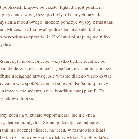
 pobliskich krajów, bo często Tajlandia jest punktem
to przystanek w większej podróży, dla innych baza do
o myślenia modułowego: możesz połączyć wyspy z miastami,
em. Możesz też budować podróż tematycznie: kultura,
a perspektywa sprawia, że KoSamui.pl staje się nie tylko
ysłów.
oSamui.pl nie obiecuje, że wszystko będzie idealne, bo
adnie deszcz, czasem coś się spóźni, czasem trasa okaże
róbuje naciągnąć turystę. Ale właśnie dlatego warto czytać
 jak zachować spokój. Zamiast straszyć, KoSamui.pl uczy
 uśmiech, nie wdawaj się w konflikty, miej plan B. To
 wyjątkowo dobrze.
tórzy kochają wizualne wspomnienia, ale nie chcą
„idealnemu ujęciu”. Strona pokazuje, że najlepsze
ami: na bocznej uliczce, na targu, w rozmowie z kimś
ki, gdy nagle otwiera się piękny widok. To blog, który