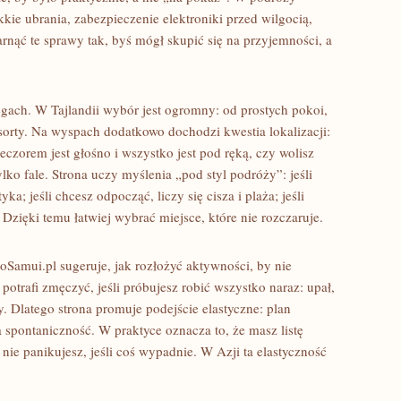
kie ubrania, zabezpieczenie elektroniki przed wilgocią,
nąć te sprawy tak, byś mógł skupić się na przyjemności, a
gach. W Tajlandii wybór jest ogromny: od prostych pokoi,
esorty. Na wyspach dodatkowo dochodzi kwestia lokalizacji:
eczorem jest głośno i wszystko jest pod ręką, czy wolisz
ylko fale. Strona uczy myślenia „pod styl podróży”: jeśli
yka; jeśli chcesz odpocząć, liczy się cisza i plaża; jeśli
Dzięki temu łatwiej wybrać miejsce, które nie rozczaruje.
Samui.pl sugeruje, jak rozłożyć aktywności, by nie
potrafi zmęczyć, jeśli próbujesz robić wszystko naraz: upał,
. Dlatego strona promuje podejście elastyczne: plan
spontaniczność. W praktyce oznacza to, że masz listę
 nie panikujesz, jeśli coś wypadnie. W Azji ta elastyczność