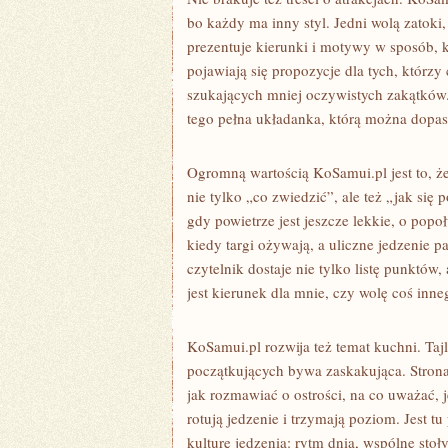
bo każdy ma inny styl. Jedni wolą zatoki, 
prezentuje kierunki i motywy w sposób,
pojawiają się propozycje dla tych, którzy 
szukających mniej oczywistych zakątków
tego pełna układanka, którą można dopaso
Ogromną wartością KoSamui.pl jest to, ż
nie tylko „co zwiedzić”, ale też „jak się
gdy powietrze jest jeszcze lekkie, o popo
kiedy targi ożywają, a uliczne jedzenie p
czytelnik dostaje nie tylko listę punktów
jest kierunek dla mnie, czy wolę coś inne
KoSamui.pl rozwija też temat kuchni. Tajla
początkujących bywa zaskakująca. Stron
jak rozmawiać o ostrości, na co uważać, 
rotują jedzenie i trzymają poziom. Jest tu 
kulturę jedzenia: rytm dnia, wspólne stoły