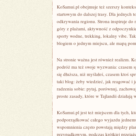
KoSamui.pl obejmuje też szerszy kontekst
startowym do dalszej trasy. Dla jednych 
odkrywania regionu. Strona inspiruje d
góry z plażami, aktywność z odpoczynki
sporty wodne, trekking, lokalny vibe. Tak
blogiem o jednym miejscu, ale mapą pom
Na stronie ważna jest również realizm. K
podróż ma też swoje wyzwania: czasem sp
się dłuższa, niż myślałeś, czasem ktoś sp
taki blog: żeby wiedzieć, jak reagować i
radzenia sobie: pytaj, porównuj, zachowaj
proste zasady, które w Tajlandii działają
KoSamui.pl jest też miejscem dla tych, k
podporządkować całego wyjazdu jednemu 
wspomnienia często powstają między plan
przypadkowym, podczas krótkiej przejażdż