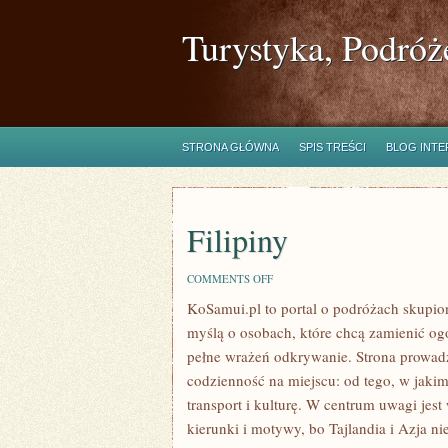
Turystyka, Podróż
STRONA GŁÓWNA
SPIS TREŚCI
BLOG INT
Filipiny
ON
COMMENTS OFF
FILIPINY
KoSamui.pl to portal o podróżach skupiony
myślą o osobach, które chcą zamienić og
pełne wrażeń odkrywanie. Strona prowadz
codzienność na miejscu: od tego, w jakim 
transport i kulturę. W centrum uwagi jes
kierunki i motywy, bo Tajlandia i Azja n