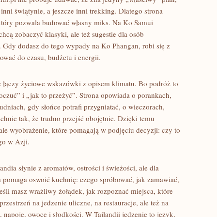
inni świątynie, a jeszcze inni trekking. Dlatego strona
 który pozwala budować własny miks. Na Ko Samui
chcą zobaczyć klasyki, ale też sugestie dla osób
. Gdy dodasz do tego wypady na Ko Phangan, robi się z
wać do czasu, budżetu i energii.
e łączy życiowe wskazówki z opisem klimatu. Bo podróż to
 poczuć” i „jak to przeżyć”. Strona opowiada o porankach,
łudniach, gdy słońce potrafi przygniatać, o wieczorach,
achnie tak, że trudno przejść obojętnie. Dzięki temu
, ale wyobrażenie, które pomagają w podjęciu decyzji: czy to
go w Azji.
ndia słynie z aromatów, ostrości i świeżości, ale dla
a pomaga oswoić kuchnię: czego spróbować, jak zamawiać,
jeśli masz wrażliwy żołądek, jak rozpoznać miejsca, które
przestrzeń na jedzenie uliczne, na restauracje, ale też na
, napoje, owoce i słodkości. W Tajlandii jedzenie to język,