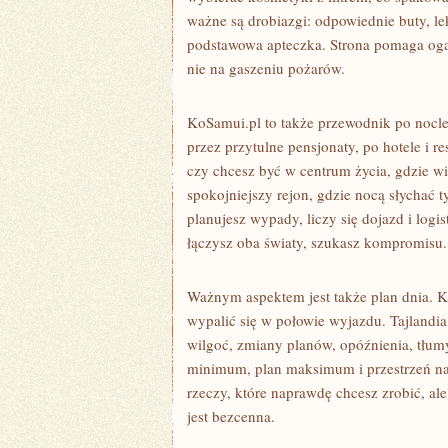
ważne są drobiazgi: odpowiednie buty, lek
podstawowa apteczka. Strona pomaga ogar
nie na gaszeniu pożarów.
KoSamui.pl to także przewodnik po nocle
przez przytulne pensjonaty, po hotele i r
czy chcesz być w centrum życia, gdzie wi
spokojniejszy rejon, gdzie nocą słychać t
planujesz wypady, liczy się dojazd i logist
łączysz oba światy, szukasz kompromisu. 
Ważnym aspektem jest także plan dnia. Ko
wypalić się w połowie wyjazdu. Tajlandia 
wilgoć, zmiany planów, opóźnienia, tłumy
minimum, plan maksimum i przestrzeń na 
rzeczy, które naprawdę chcesz zrobić, ale
jest bezcenna.