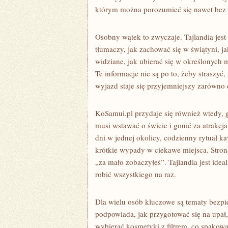
którym można porozumieć się nawet bez 
Osobny wątek to zwyczaje. Tajlandia jes
tłumaczy, jak zachować się w świątyni, 
widziane, jak ubierać się w określonych 
Te informacje nie są po to, żeby strasz
wyjazd staje się przyjemniejszy zarówno dl
KoSamui.pl przydaje się również wtedy, 
musi wstawać o świcie i gonić za atrakcj
dni w jednej okolicy, codzienny rytuał k
krótkie wypady w ciekawe miejsca. Stron
„za mało zobaczyłeś”. Tajlandia jest ide
robić wszystkiego na raz.
Dla wielu osób kluczowe są tematy bezpi
podpowiada, jak przygotować się na upał,
wybierać kosmetyki z filtrem, co spakowa