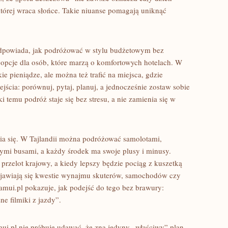
tórej wraca słońce. Takie niuanse pomagają uniknąć
odpowiada, jak podróżować w stylu budżetowym bez
e opcje dla osób, które marzą o komfortowych hotelach. W
ie pieniądze, ale można też trafić na miejsca, gdzie
jścia: porównuj, pytaj, planuj, a jednocześnie zostaw sobie
i temu podróż staje się bez stresu, a nie zamienia się w
ia się. W Tajlandii można podróżować samolotami,
ymi busami, a każdy środek ma swoje plusy i minusy.
 przelot krajowy, a kiedy lepszy będzie pociąg z kuszetką
jawiają się kwestie wynajmu skuterów, samochodów czy
amui.pl pokazuje, jak podejść do tego bez brawury:
e filmiki z jazdy”.
amui.pl nie próbuje udawać, że zna jedyny „właściwy” plan,