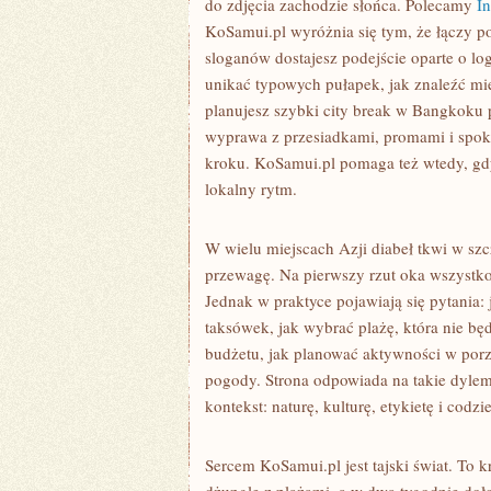
do zdjęcia zachodzie słońca. Polecamy
I
KoSamui.pl wyróżnia się tym, że łączy p
sloganów dostajesz podejście oparte o log
unikać typowych pułapek, jak znaleźć mie
planujesz szybki city break w Bangkoku 
wyprawa z przesiadkami, promami i spok
kroku. KoSamui.pl pomaga też wtedy, gdy 
lokalny rytm.
W wielu miejscach Azji diabeł tkwi w szc
przewagę. Na pierwszy rzut oka wszystko 
Jednak w praktyce pojawiają się pytania: 
taksówek, jak wybrać plażę, która nie bę
budżetu, jak planować aktywności w porz
pogody. Strona odpowiada na takie dylem
kontekst: naturę, kulturę, etykietę i codz
Sercem KoSamui.pl jest tajski świat. To 