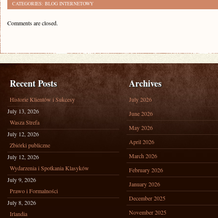
CATEGORIES:
BLOG INTERNETOWY
Comments are closed.
Recent Posts
Archives
Historie Klientów i Sukcesy
July 2026
July 13, 2026
June 2026
Wasza Strefa
May 2026
July 12, 2026
April 2026
Zbiórki publiczne
March 2026
July 12, 2026
Wydarzenia i Spotkania Klasyków
February 2026
July 9, 2026
January 2026
Prawo i Formalności
December 2025
July 8, 2026
November 2025
Irlandia