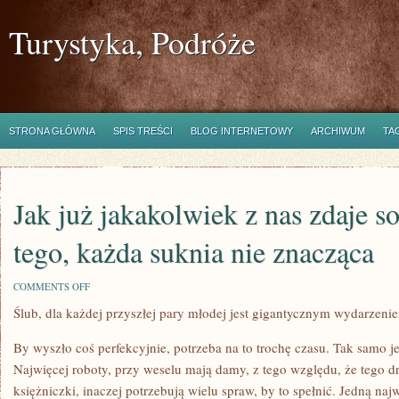
Turystyka, Podróże
STRONA GŁÓWNA
SPIS TREŚCI
BLOG INTERNETOWY
ARCHIWUM
TA
Jak już jakakolwiek z nas zdaje s
tego, każda suknia nie znacząca
ON
COMMENTS OFF
JAK
Ślub, dla każdej przyszłej pary młodej jest gigantycznym wydarzeni
JUŻ
JAKAKOLWIEK
Z
By wyszło coś perfekcyjnie, potrzeba na to trochę czasu. Tak samo je
NAS
ZDAJE
Najwięcej roboty, przy weselu mają damy, z tego względu, że tego dn
SOBIE
księżniczki, inaczej potrzebują wielu spraw, by to spełnić. Jedną na
SPRAWĘ