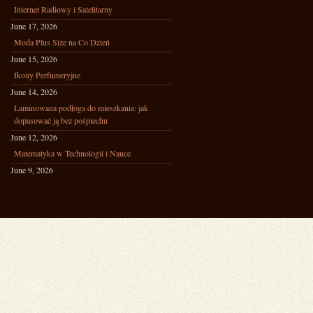
Internet Radiowy i Satelitarny
June 17, 2026
Moda Plus Size na Co Dzień
June 15, 2026
Ikony Perfumeryjne
June 14, 2026
Laminowana podłoga do mieszkania: jak
dopasować ją bez pośpiechu
June 12, 2026
Matematyka w Technologii i Nauce
June 9, 2026