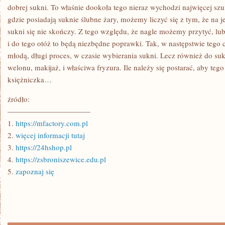
Z
dobrej sukni. To właśnie dookoła tego nieraz wychodzi najwięcej szu
TEGO,
gdzie posiadają suknie ślubne żary, możemy liczyć się z tym, że na 
KAŻDA
SUKNIA
sukni się nie skończy. Z tego względu, że nagle możemy przytyć, lub
NIE
ZNACZĄCA
i do tego otóż to będą niezbędne poprawki. Tak, w następstwie tego
młodą, długi proces, w czasie wybierania sukni. Lecz również do su
welonu, makijaż, i właściwa fryzura. Ile należy się postarać, aby teg
księżniczka…
źródło:
———————————
1.
https://mfactory.com.pl
2.
więcej informacji tutaj
3.
https://24hshop.pl
4.
https://zsbroniszewice.edu.pl
5.
zapoznaj się