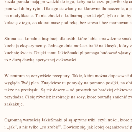
każda porada mają prowadzić do tego, żeby na talerzu pojawiło się c
panował dobry rytm. Dlatego stawiamy na klarowne tłumaczenie, a 
na modyfikacje. Tu nie chodzi o kulinarną „perfekcję”, tylko o to, 
kolację z tego, co akurat masz pod ręką, bez stresu i bez marnowani
Strona jest kopalnią inspiracji dla osób, które lubią sprawdzone smaki,
kochają eksperymenty. Jednego dnia możesz trafić na klasyk, który z
kuchnię świata. Dzięki temu JakieSmaki.pl pomaga budować własny s
to z dużą dawką apetycznej ciekawości.
W centrum są oczywiście receptury. Takie, które można dopasować do
wygląda Twój plan. Znajdziesz tu pomysły na poranne posiłki, na obi
także na przekąski. Są też desery – od prostych po bardziej efektown
przydadzą Ci się również inspiracje na sosy, które potrafią zmienić 
zaskakuje.
Ogromną wartością JakieSmaki.pl są sprytne triki, czyli treści, któ
i „jak”, a nie tylko „co zrobić”. Dowiesz się, jak lepiej organizować