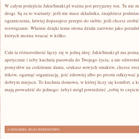
W całym podejściu JakieSmaki.pl ważna jest przyjazny ton. Tu nie ma
drogi. Są za to warianty: jeśli nie masz składnika, znajdziesz podmian
ograniczenia, łatwiej dopasujesz przepis do siebie; jeśli chcesz zrobić
rozwiązanie. Właśnie dzięki temu strona działa zarówno jako poradnik
których można wracać w kółko.
Cała ta różnorodność łączy się w jedną ideę: JakieSmaki.pl ma poma
apetycznie i żeby kuchnia pasowała do Twojego życia, a nie odwrotni
pomysłów na codzienne dania, szukasz nowych smaków, chcesz zrozu
trików, ogarnąć organizację, jeść zdrowiej albo po prostu odkrywać 
dobrym miejscu. To kuchnia domowa, w której liczy się komfort, a k
mają prowadzić do jednego: żebyś mógł powiedzieć „robię to częście
CATEGORIES:
BLOG INTERNETOWY