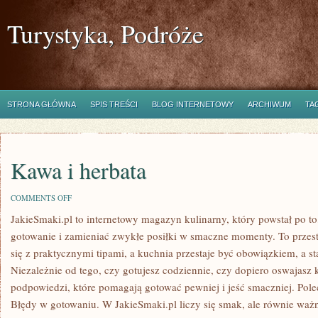
Turystyka, Podróże
STRONA GŁÓWNA
SPIS TREŚCI
BLOG INTERNETOWY
ARCHIWUM
TA
Kawa i herbata
ON
COMMENTS OFF
KAWA
JakieSmaki.pl to internetowy magazyn kulinarny, który powstał po t
I
HERBATA
gotowanie i zamieniać zwykłe posiłki w smaczne momenty. To przest
się z praktycznymi tipami, a kuchnia przestaje być obowiązkiem, a s
Niezależnie od tego, czy gotujesz codziennie, czy dopiero oswajasz 
podpowiedzi, które pomagają gotować pewniej i jeść smaczniej. Po
Błędy w gotowaniu. W JakieSmaki.pl liczy się smak, ale równie ważna