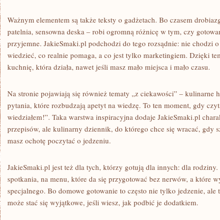
Ważnym elementem są także teksty o gadżetach. Bo czasem drobiaz
patelnia, sensowna deska – robi ogromną różnicę w tym, czy gotowanie
przyjemne. JakieSmaki.pl podchodzi do tego rozsądnie: nie chodzi o
wiedzieć, co realnie pomaga, a co jest tylko marketingiem. Dzięki t
kuchnię, która działa, nawet jeśli masz mało miejsca i mało czasu.
Na stronie pojawiają się również tematy „z ciekawości” – kulinarne h
pytania, które rozbudzają apetyt na wiedzę. To ten moment, gdy czyta
wiedziałem!”. Taka warstwa inspiracyjna dodaje JakieSmaki.pl charakte
przepisów, ale kulinarny dziennik, do którego chce się wracać, gdy 
masz ochotę poczytać o jedzeniu.
JakieSmaki.pl jest też dla tych, którzy gotują dla innych: dla rodzin
spotkania, na menu, które da się przygotować bez nerwów, a które w
specjalnego. Bo domowe gotowanie to często nie tylko jedzenie, ale t
może stać się wyjątkowe, jeśli wiesz, jak podbić je dodatkiem.