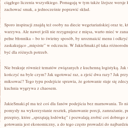
ciągłego liczenia wszystkiego. Pomagają w tym także lżejsze wersje
zachować smak, a jednocześnie poprawić skład.
Sporo inspiracji znajdą też osoby na diecie wegetariańskiej oraz te, k
warzywa. Ale nawet jeśli nie rezygnujesz z mięsa, warto mieć w zana
pełne błonnika – bo to świetny sposób, by urozmaicić menu i odkryć
zaskakująco „mięsiste” w odczuciu. W JakieSmaki.pl taka różnorodno
być dla różnych potrzeb.
Nie brakuje również tematów związanych z kuchenną logistyką. Jak u
kończyć na byle czym? Jak ugotować raz, a zjeść dwa razy? Jak prz
miksować? Tego typu podejście sprawia, że gotowanie staje się zde
kuchnia wygrywa z chaosem.
JakieSmaki.pl ma też coś dla fanów podejścia bez marnowania. To nie
pomysły na wykorzystanie resztek, planowanie porcji, zamrażanie, 
przepisy, które „sprzątają lodówkę” i pozwalają zrobić coś dobrego z 
gotowania jest ekonomiczny, a do tego często prowadzi do najbardzi