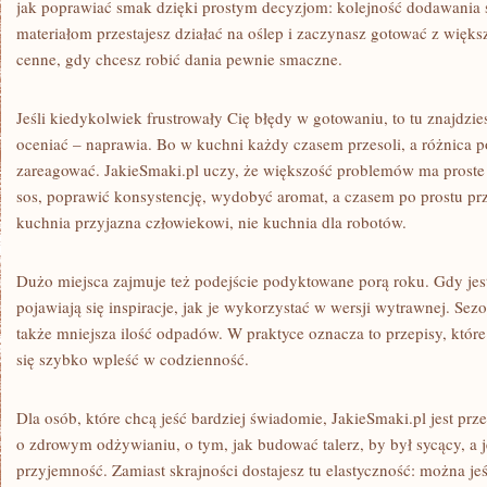
jak poprawiać smak dzięki prostym decyzjom: kolejność dodawania 
materiałom przestajesz działać na oślep i zaczynasz gotować z więks
cenne, gdy chcesz robić dania pewnie smaczne.
Jeśli kiedykolwiek frustrowały Cię błędy w gotowaniu, to tu znajdzie
oceniać – naprawia. Bo w kuchni każdy czasem przesoli, a różnica p
zareagować. JakieSmaki.pl uczy, że większość problemów ma proste 
sos, poprawić konsystencję, wydobyć aromat, a czasem po prostu prz
kuchnia przyjazna człowiekowi, nie kuchnia dla robotów.
Dużo miejsca zajmuje też podejście podyktowane porą roku. Gdy jes
pojawiają się inspiracje, jak je wykorzystać w wersji wytrawnej. Sez
także mniejsza ilość odpadów. W praktyce oznacza to przepisy, które 
się szybko wpleść w codzienność.
Dla osób, które chcą jeść bardziej świadomie, JakieSmaki.pl jest prz
o zdrowym odżywianiu, o tym, jak budować talerz, by był sycący, a 
przyjemność. Zamiast skrajności dostajesz tu elastyczność: można jeś