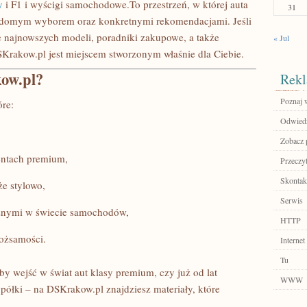
y
i F1 i wyścigi samochodowe.To przestrzeń, w której auta
31
wiadomym wyborem oraz konkretnymi rekomendacjami. Jeśli
je najnowszych modeli, poradniki zakupowe, a także
« Jul
SKrakow.pl jest miejscem stworzonym właśnie dla Ciebie.
kow.pl?
Rekl
Poznaj 
óre:
Odwiedź
Zobacz p
mentach premium,
Przeczyt
Skontakt
że stylowo,
Serwis
cznymi w świecie samochodów,
HTTP
tożsamości.
Internet
Tu
by wejść w świat aut klasy premium, czy już od lat
WWW
półki – na DSKrakow.pl znajdziesz materiały, które