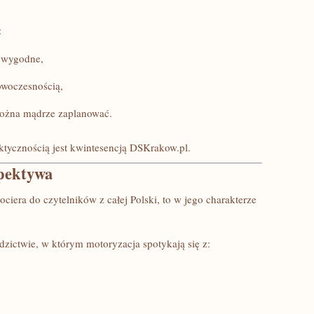
:
 wygodne,
nowoczesnością,
 można mądrze zaplanować.
aktycznością jest kwintesencją DSKrakow.pl.
spektywa
ciera do czytelników z całej Polski, to w jego charakterze
zictwie, w którym motoryzacja spotykają się z: