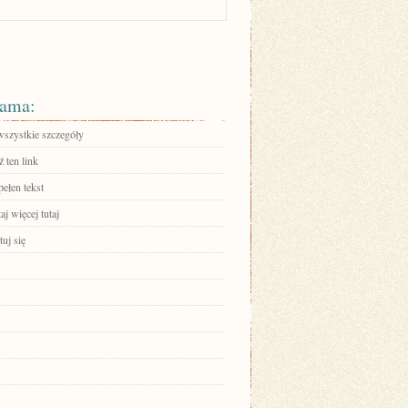
ama:
wszystkie szczegóły
 ten link
ełen tekst
aj więcej tutaj
uj się