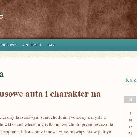
e
ERNETOWY
ARCHIWUM
TAGI
a
Kale
usowe auta i charakter na
M
3
święcony luksusowym samochodom, tworzony z myślą o
10
ie widzą coś więcej niż tylko narzędzie do przemieszczania
17
re łączą moc, luksus oraz innowacyjne rozwiązania w jednym
24