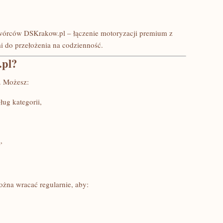
wórców DSKrakow.pl – łączenie motoryzacji premium z
mi do przełożenia na codzienność.
.pl?
. Możesz:
ug kategorii,
,
ożna wracać regularnie, aby: