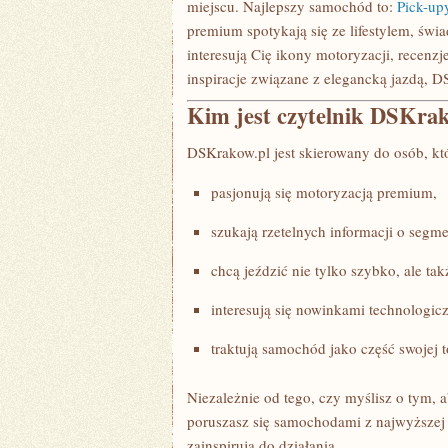
miejscu. Najlepszy samochód to:
Pick-up
premium spotykają się ze lifestylem, ś
interesują Cię ikony motoryzacji, recenz
inspiracje związane z elegancką jazdą, D
Kim jest czytelnik DSKra
DSKrakow.pl jest skierowany do osób, kt
pasjonują się motoryzacją premium,
szukają rzetelnych informacji o seg
chcą jeździć nie tylko szybko, ale tak
interesują się nowinkami technologi
traktują samochód jako część swojej 
Niezależnie od tego, czy myślisz o tym, a
poruszasz się samochodami z najwyższej 
zainspirują do działania.