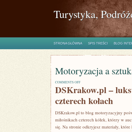
Turystyka, Podróż
STRONA GŁÓWNA
SPIS TREŚCI
BLOG INT
Motoryzacja a sztuk
ON
COMMENTS OFF
DSKrakow.pl – luks
MOTORYZACJA
A
SZTUKA
czterech kołach
DSKrakow.pl to blog motoryzacyjny po
miłośnikach czterech kółek, którzy w auc
się. Na stronie odkryjesz materiały, któ