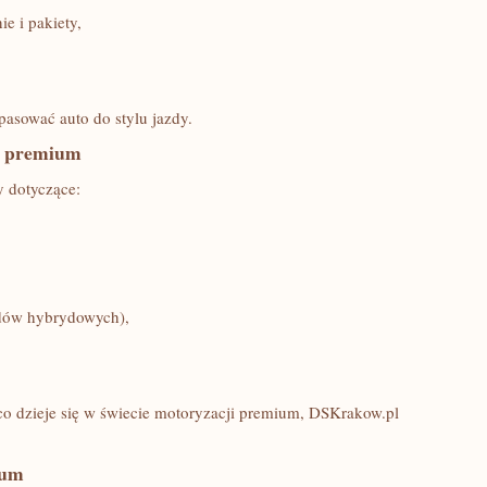
e i pakiety,
asować auto do stylu jazdy.
ji premium
y dotyczące:
ędów hybrydowych),
co dzieje się w świecie motoryzacji premium, DSKrakow.pl
ium