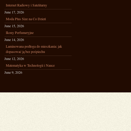
Internet Radiowy i Satelitarny
June 17, 2026
Moda Plus Size na Co Dzień
June 15, 2026
Ikony Perfumeryjne
June 14, 2026
Laminowana podłoga do mieszkania: jak
dopasować ją bez pośpiechu
June 12, 2026
Matematyka w Technologii i Nauce
June 9, 2026