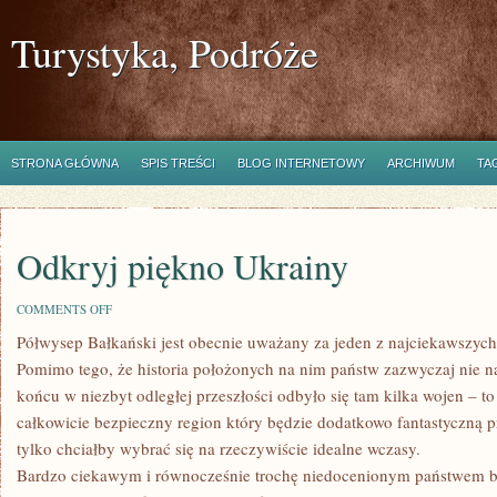
Turystyka, Podróże
STRONA GŁÓWNA
SPIS TREŚCI
BLOG INTERNETOWY
ARCHIWUM
TA
Odkryj piękno Ukrainy
ON
COMMENTS OFF
ODKRYJ
Półwysep Bałkański jest obecnie uważany za jeden z najciekawszych
PIĘKNO
UKRAINY
Pomimo tego, że historia położonych na nim państw zazwyczaj nie na
końcu w niezbyt odległej przeszłości odbyło się tam kilka wojen – to 
całkowicie bezpieczny region który będzie dodatkowo fantastyczną p
tylko chciałby wybrać się na rzeczywiście idealne wczasy.
Bardzo ciekawym i równocześnie trochę niedocenionym państwem ba