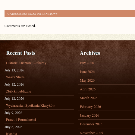
CATEGORIES:
BLOG INTERNETOWY
Comments are closed.
Recent Posts
Archives
Historie Klientów i Sukcesy
July 2026
July 13, 2026
June 2026
Wasza Strefa
May 2026
July 12, 2026
April 2026
Zbiórki publiczne
March 2026
July 12, 2026
Wydarzenia i Spotkania Klasyków
February 2026
July 9, 2026
January 2026
Prawo i Formalności
December 2025
July 8, 2026
November 2025
Irlandia