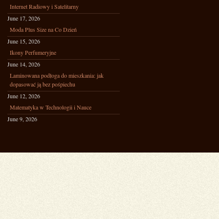
Internet Radiowy i Satelitarny
June 17, 2026
Moda Plus Size na Co Dzień
June 15, 2026
Ikony Perfumeryjne
June 14, 2026
Laminowana podłoga do mieszkania: jak
dopasować ją bez pośpiechu
June 12, 2026
Matematyka w Technologii i Nauce
June 9, 2026