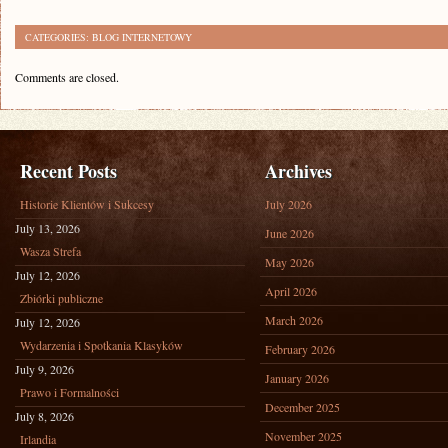
CATEGORIES:
BLOG INTERNETOWY
Comments are closed.
Recent Posts
Archives
Historie Klientów i Sukcesy
July 2026
July 13, 2026
June 2026
Wasza Strefa
May 2026
July 12, 2026
April 2026
Zbiórki publiczne
March 2026
July 12, 2026
Wydarzenia i Spotkania Klasyków
February 2026
July 9, 2026
January 2026
Prawo i Formalności
December 2025
July 8, 2026
November 2025
Irlandia