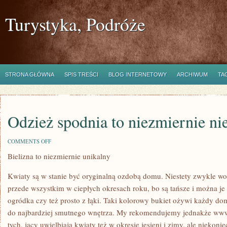
Turystyka, Podróże
STRONA GŁÓWNA
SPIS TREŚCI
BLOG INTERNETOWY
ARCHIWUM
TA
Odzież spodnia to niezmiernie n
ON
COMMENTS OFF
ODZIEŻ
Bielizna to niezmiernie unikalny
SPODNIA
TO
NIEZMIERNIE
Kwiaty są w stanie być oryginalną ozdobą domu. Niestety zwykle wo
NIESAMOWITY
przede wszystkim w ciepłych okresach roku, bo są tańsze i można je
ogródka czy też prosto z łąki. Taki kolorowy bukiet ożywi każdy d
do najbardziej smutnego wnętrza. My rekomendujemy jednakże www.
tych, jacy uwielbiają kwiaty też w okresie jesieni i zimy, ale niekon