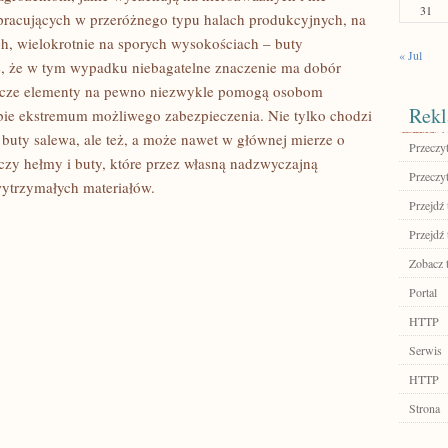
31
racujących w przeróżnego typu halach produkcyjnych, na
h, wielokrotnie na sporych wysokościach – buty
« Jul
, że w tym wypadku niebagatelne znaczenie ma dobór
dyncze elementy na pewno niezwykle pomogą osobom
Rekl
bie ekstremum możliwego zabezpieczenia. Nie tylko chodzi
u buty salewa, ale też, a może nawet w głównej mierze o
Przeczyt
 czy hełmy i buty, które przez własną nadzwyczajną
Przeczyt
ytrzymałych materiałów.
Przejdź 
Przejdź 
Zobacz 
Portal
HTTP
Serwis
HTTP
Strona