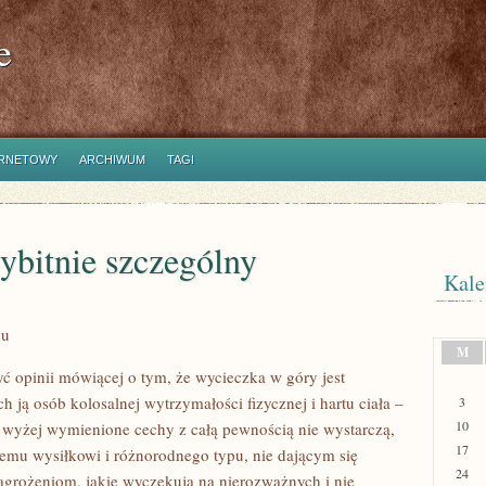
e
ERNETOWY
ARCHIWUM
TAGI
ybitnie szczególny
Kale
mu
M
ć opinii mówiącej o tym, że wycieczka w góry jest
 ją osób kolosalnej wytrzymałości fizycznej i hartu ciała –
3
10
, wyżej wymienione cechy z całą pewnością nie wystarczą,
17
emu wysiłkowi i różnorodnego typu, nie dającym się
24
grożeniom, jakie wyczekują na nierozważnych i nie