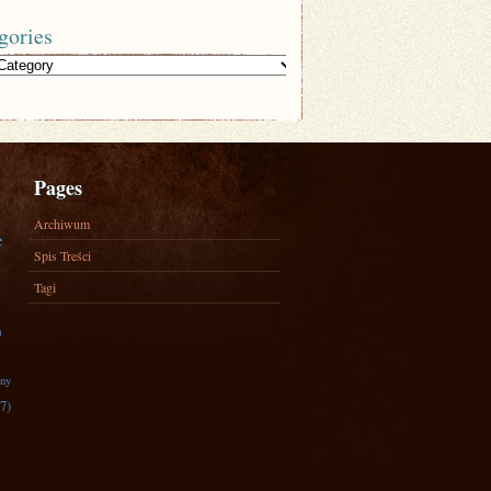
gories
Pages
Archiwum
e
Spis Treści
Tagi
)
zny
7)