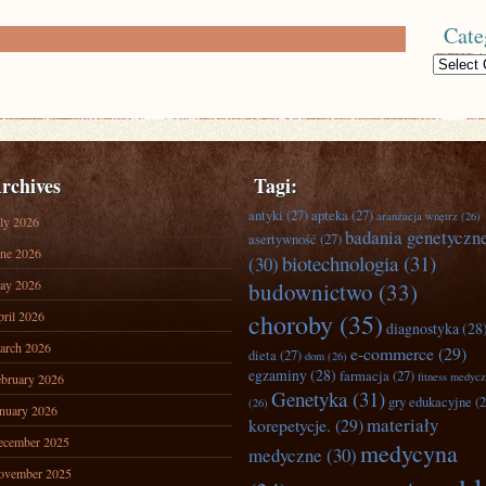
Cate
Categories
rchives
Tagi:
antyki
(27)
apteka
(27)
aranżacja wnętrz
(26)
ly 2026
badania genetyczn
asertywność
(27)
ne 2026
biotechnologia
(31)
(30)
ay 2026
budownictwo
(33)
ril 2026
choroby
(35)
diagnostyka
(28
arch 2026
e-commerce
(29)
dieta
(27)
dom
(26)
egzaminy
(28)
farmacja
(27)
fitness medyc
bruary 2026
Genetyka
(31)
gry edukacyjne
(2
(26)
nuary 2026
materiały
korepetycje.
(29)
ecember 2025
medycyna
medyczne
(30)
ovember 2025