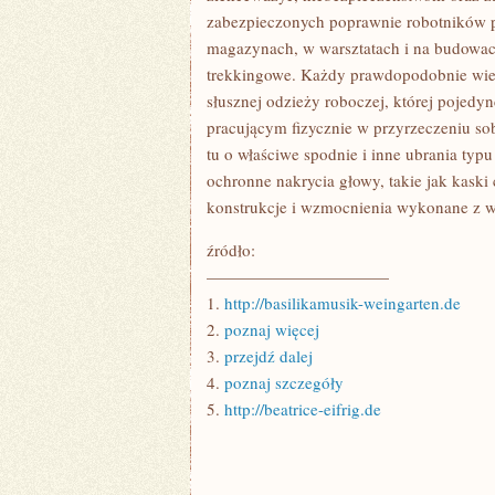
zabezpieczonych poprawnie robotników p
magazynach, w warsztatach i na budowac
trekkingowe. Każdy prawdopodobnie wie
słusznej odzieży roboczej, której poje
pracującym fizycznie w przyrzeczeniu so
tu o właściwe spodnie i inne ubrania typ
ochronne nakrycia głowy, takie jak kaski
konstrukcje i wzmocnienia wykonane z w
źródło:
———————————
1.
http://basilikamusik-weingarten.de
2.
poznaj więcej
3.
przejdź dalej
4.
poznaj szczegóły
5.
http://beatrice-eifrig.de