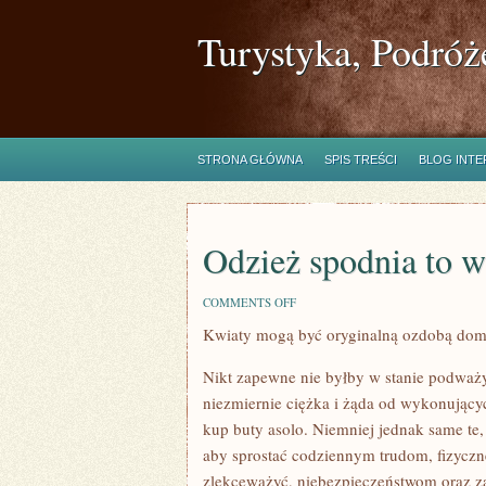
Turystyka, Podróż
STRONA GŁÓWNA
SPIS TREŚCI
BLOG INT
Odzież spodnia to w
ON
COMMENTS OFF
ODZIEŻ
Kwiaty mogą być oryginalną ozdobą do
SPODNIA
TO
WYBITNIE
Nikt zapewne nie byłby w stanie podważy
SZCZEGÓLNY
niezmiernie ciężka i żąda od wykonujących
kup buty asolo. Niemniej jednak same te
aby sprostać codziennym trudom, fizyczn
zlekceważyć, niebezpieczeństwom oraz za