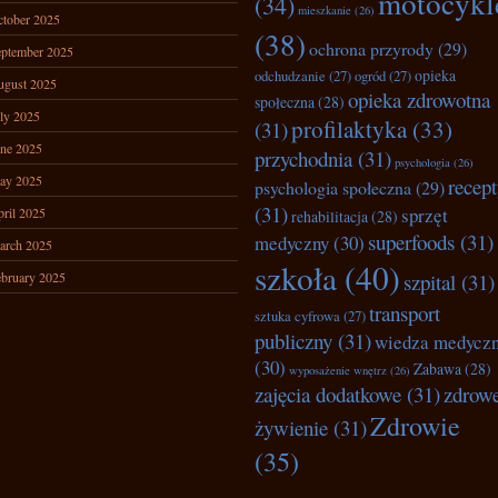
motocykl
(34)
mieszkanie
(26)
tober 2025
(38)
ochrona przyrody
(29)
ptember 2025
opieka
odchudzanie
(27)
ogród
(27)
ugust 2025
opieka zdrowotna
społeczna
(28)
ly 2025
profilaktyka
(33)
(31)
ne 2025
przychodnia
(31)
psychologia
(26)
ay 2025
recep
psychologia społeczna
(29)
(31)
sprzęt
ril 2025
rehabilitacja
(28)
superfoods
(31)
medyczny
(30)
arch 2025
szkoła
(40)
bruary 2025
szpital
(31)
transport
sztuka cyfrowa
(27)
publiczny
(31)
wiedza medycz
(30)
Zabawa
(28)
wyposażenie wnętrz
(26)
zajęcia dodatkowe
(31)
zdrow
Zdrowie
żywienie
(31)
(35)