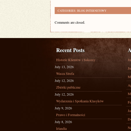
CATEGORIES:
BLOG INTERNETOWY
Comments are closed.
Recent Posts
A
Historie Klientów i Sukcesy
Ju
July 13, 2026
Ju
Wasza Strefa
M
July 12, 2026
Ap
Zbiórki publiczne
M
July 12, 2026
Wydarzenia i Spotkania Klasyków
Fe
July 9, 2026
Ja
Prawo i Formalności
D
July 8, 2026
N
Irlandia