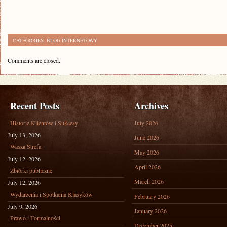
CATEGORIES:
BLOG INTERNETOWY
Comments are closed.
Recent Posts
Archives
Historie Klientów i Sukcesy
July 2026
July 13, 2026
June 2026
Wasza Strefa
May 2026
July 12, 2026
April 2026
Zbiórki publiczne
March 2026
July 12, 2026
Wydarzenia i Spotkania Klasyków
February 2026
July 9, 2026
January 2026
Prawo i Formalności
December 2025