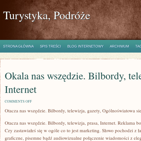
Turystyka, Podróże
STRONA GŁÓWNA
SPIS TREŚCI
BLOG INTERNETOWY
ARCHIWUM
TA
Okala nas wszędzie. Bilbordy, tele
Internet
ON
COMMENTS OFF
OKALA
Otacza nas wszędzie. Bilbordy, telewizja, gazety, Ogólnoświatowa si
NAS
WSZĘDZIE.
BILBORDY,
Otacza nas wszędzie. Bilbordy, telewizja, prasa, Internet. Reklama 
TELEWIZJA,
GAZETY,
Czy zastawiałeś się w ogóle co to jest marketing. Słowo pochodzi z ł
INTERNET
graficzne, pisemne bądź audiowizualne połączenie wiadomości z ele