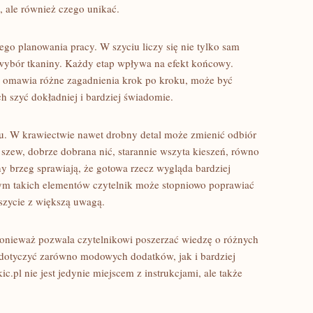
, ale również czego unikać.
go planowania pracy. W szyciu liczy się nie tylko sam
wybór tkaniny. Każdy etap wpływa na efekt końcowy.
 i omawia różne zagadnienia krok po kroku, może być
 szyć dokładniej i bardziej świadomie.
ylu. W krawiectwie nawet drobny detal może zmienić odbiór
zew, dobrze dobrana nić, starannie wszyta kieszeń, równo
y brzeg sprawiają, że gotowa rzecz wygląda bardziej
cym takich elementów czytelnik może stopniowo poprawiać
 szycie z większą uwagą.
onieważ pozwala czytelnikowi poszerzać wiedzę o różnych
 dotyczyć zarówno modowych dodatków, jak i bardziej
.pl nie jest jedynie miejscem z instrukcjami, ale także