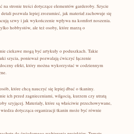
na stronie treści dotyczące elementów garderoby. Szycie
etali pozwala lepiej zrozumieć, jak materiał zachowuje się
 pracują szwy i jak wykończenie wpływa na komfort noszenia.
tylko hobbystów, ale też osoby, które marzą o
lnie ciekawe mogą być artykuły o poduszkach. Takie
uki szycia, ponieważ pozwalają ćwiczyć łączenie
widoczny efekt, który można wykorzystać w codziennym
zne.
sób, które chcą nauczyć się lepiej dbać o tkaniny.
ie ich przed zagnieceniami, wilgocią, kurzem czy utratą
oby szyjącej. Materiały, które są właściwie przechowywane,
go wiedza dotycząca organizacji tkanin może być równie
 zachętę do świadomego wybierania projektów. Tematy