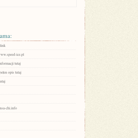
ama:
link
www.speed-ice.pl
nformacji tutaj
ełen opis tutaj
utaj
ensa-chi.info