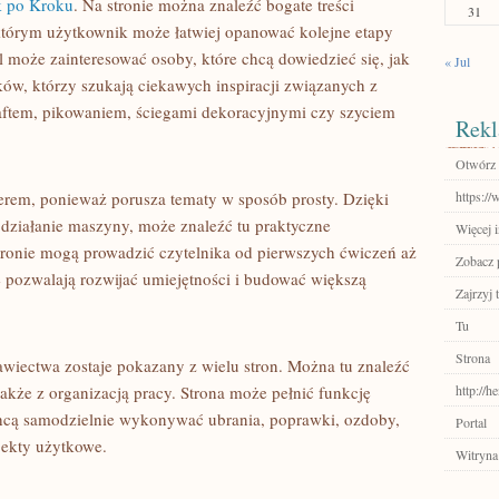
k po Kroku
. Na stronie można znaleźć bogate treści
31
 którym użytkownik może łatwiej opanować kolejne etapy
l może zainteresować osoby, które chcą dowiedzieć się, jak
« Jul
ików, którzy szukają ciekawych inspiracji związanych z
aftem, pikowaniem, ściegami dekoracyjnymi czy szyciem
Rekl
Otwórz 
erem, ponieważ porusza tematy w sposób prosty. Dzięki
https://
 działanie maszyny, może znaleźć tu praktyczne
Więcej i
ronie mogą prowadzić czytelnika od pierwszych ćwiczeń aż
Zobacz p
e pozwalają rozwijać umiejętności i budować większą
Zajrzyj t
Tu
Strona
rawiectwa zostaje pokazany z wielu stron. Można tu znaleźć
także z organizacją pracy. Strona może pełnić funkcję
http://h
y chcą samodzielnie wykonywać ubrania, poprawki, ozdoby,
Portal
jekty użytkowe.
Witryna