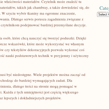
e właściwości materiałów. Czytelnik może znaleźć tu
Cate
teriałów, takich jak chambray, a także dowiedzieć się, do
ać. W szyciu wybór tkaniny ma ogromne znaczenie,
Categories
wania. Dlatego serwis porusza zagadnienia związane z
c czytelnikom podejmować bardziej przemyślane decyzje.
a osób, które chcą nauczyć się tworzyć poduszki. Dzięki
órcze wskazówki, które może wykorzystać we własnym
ów czy tekstyliów dekoracyjnych pozwala wykonać coś
wość nauki podstawowych technik w przyjemny i użyteczny
 musi być niedostępne. Wiele projektów można zacząć od
echodząc do bardziej wymagających zadań. Dla
śnienia, dlatego treści na stronie mogą pomagać w
i. Każda z tych umiejętności jest częścią większego
az lepszych i dokładniejszych projektów.