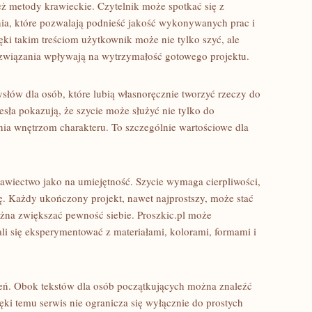
ż metody krawieckie. Czytelnik może spotkać się z
enia, które pozwalają podnieść jakość wykonywanych prac i
ięki takim treściom użytkownik może nie tylko szyć, ale
ozwiązania wpływają na wytrzymałość gotowego projektu.
słów dla osób, które lubią własnoręcznie tworzyć rzeczy do
esła pokazują, że szycie może służyć nie tylko do
nia wnętrzom charakteru. To szczególnie wartościowe dla
rawiectwo jako na umiejętność. Szycie wymaga cierpliwości,
. Każdy ukończony projekt, nawet najprostszy, może stać
ożna zwiększać pewność siebie. Proszkic.pl może
ali się eksperymentować z materiałami, kolorami, formami i
ień. Obok tekstów dla osób początkujących można znaleźć
zięki temu serwis nie ogranicza się wyłącznie do prostych