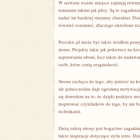
W serwisie ważne miejsce zajmują równie
tematami takimi jak plisy. Są to zagadni
nadać im bardziej staranny charakter. Dz
również rozumieć, dlaczego określone r
Proszkic.pl może być także źródłem pomy
domu. Projekty takie jak pokrowce na krz
naprawiania ubrań, lecz także do nadawa
osób, które cenią oryginalność.
Strona zachęca do tego, aby patrzeć na k
ale jednocześnie daje ogromną motywację
się dowodem na to, że dzięki praktyce m
inspirować czytelników do tego, by nie b
technikami.
Dużą zaletą strony jest bogactwo zagadn
także inspiracje dotyczące stylu retro. D