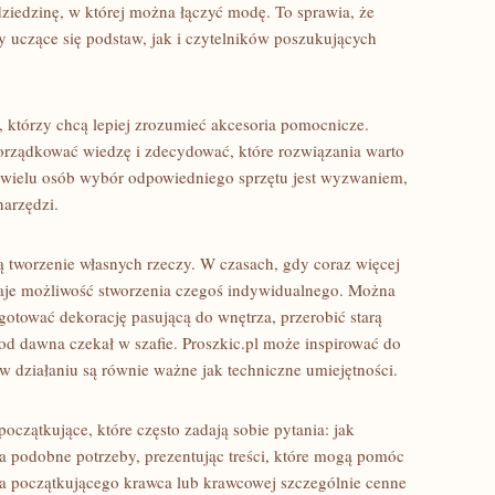
 dziedzinę, w której można łączyć modę. To sprawia, że
 uczące się podstaw, jak i czytelników poszukujących
h, którzy chcą lepiej zrozumieć akcesoria pomocnicze.
orządkować wiedzę i zdecydować, które rozwiązania warto
 wielu osób wybór odpowiedniego sprzętu jest wyzwaniem,
narzędzi.
ą tworzenie własnych rzeczy. W czasach, gdy coraz więcej
daje możliwość stworzenia czegoś indywidualnego. Można
gotować dekorację pasującą do wnętrza, przerobić starą
 od dawna czekał w szafie. Proszkic.pl może inspirować do
w działaniu są równie ważne jak techniczne umiejętności.
czątkujące, które często zadają sobie pytania: jak
a podobne potrzeby, prezentując treści, które mogą pomóc
a początkującego krawca lub krawcowej szczególnie cenne