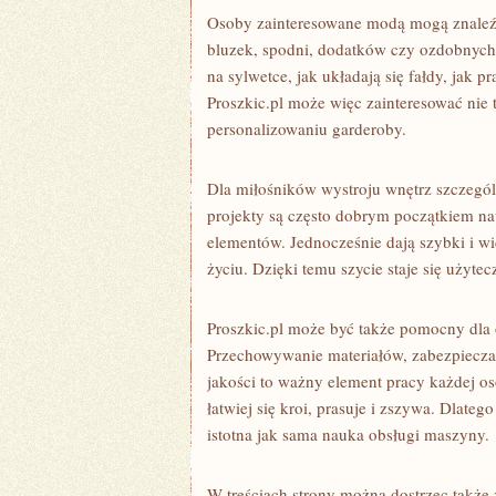
Osoby zainteresowane modą mogą znaleźć 
bluzek, spodni, dodatków czy ozdobnych d
na sylwetce, jak układają się fałdy, jak
Proszkic.pl może więc zainteresować nie 
personalizowaniu garderoby.
Dla miłośników wystroju wnętrz szczegó
projekty są często dobrym początkiem na
elementów. Jednocześnie dają szybki i 
życiu. Dzięki temu szycie staje się użytec
Proszkic.pl może być także pomocny dla o
Przechowywanie materiałów, zabezpieczan
jakości to ważny element pracy każdej os
łatwiej się kroi, prasuje i zszywa. Dlate
istotna jak sama nauka obsługi maszyny.
W treściach strony można dostrzec także