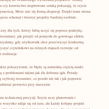
na czy krawiectwo inspirowane sztuką pokazują, że szycie
nnością. Może stać się formą ekspresji. Dzięki temu strona
poza schemat i tworzyć projekty bardziej osobiste.
czny dla tych, którzy lubią uczyć się poprzez praktykę.
 zrozumieć, jak przejść od pomysłu do gotowego efektu.
 przydatny, gdy użytkownik chce przećwiczyć konkretną
zyszyć czytelnikowi na różnych etapach rozwoju: od
 realizacje.
kże pokazywanie, że błędy są naturalną częścią nauki.
ę z problemami takimi jak źle dobrana igła. Porady
szybciej zrozumieć, co poszło nie tak i jak poprawić
nabierać pewności przy maszynie.
u technicznej precyzji. Szycie uczy planowania i
 wszystko udaje się od razu, ale każdy kolejny projekt