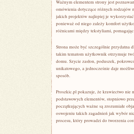
Ważnym elementem strony jest poznawani
omówienia dotyczące różnych rodzajów ma
jakich projektów najlepiej je wykorzyst
ponieważ od niego zależy komfort użytko
różnicami między tekstyliami, pomagają
Strona może być szczególnie przydatna dl
takim tematom użytkownik otrzymuje tw
domu. Szycie zasłon, poduszek, pokrowc
unikatowego, a jednocześnie daje możli
sposób.
Proszkic.pl pokazuje, że krawiectwo nie
podstawowych elementów, stopniowo prz
początkujących ważne są zrozumiałe obja
oswojeniu takich zagadnień jak wybór nic
procesu, który prowadzi do tworzenia cor