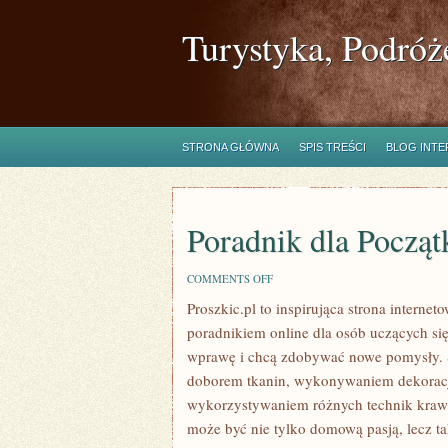
Turystyka, Podróż
STRONA GŁÓWNA
SPIS TREŚCI
BLOG INT
Poradnik dla Począt
ON
COMMENTS OFF
PORADNIK
Proszkic.pl to inspirująca strona intern
DLA
POCZĄTKUJĄCYCH
poradnikiem online dla osób uczących się 
wprawę i chcą zdobywać nowe pomysły. Se
doborem tkanin, wykonywaniem dekoracj
wykorzystywaniem różnych technik krawie
może być nie tylko domową pasją, lecz t