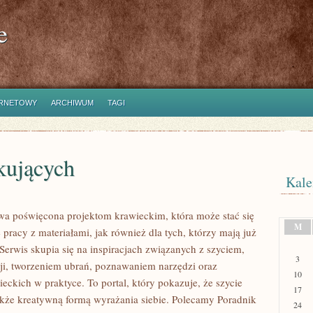
e
ERNETOWY
ARCHIWUM
TAGI
kujących
Kale
etowa poświęcona projektom krawieckim, która może stać się
M
pracy z materiałami, jak również dla tych, którzy mają już
rwis skupia się na inspiracjach związanych z szyciem,
3
i, tworzeniem ubrań, poznawaniem narzędzi oraz
10
ckich w praktyce. To portal, który pokazuje, że szycie
17
akże kreatywną formą wyrażania siebie. Polecamy Poradnik
24