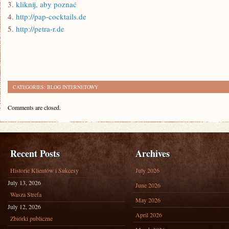
3.
kliknij, aby poznać
4.
http://pap-cocktails.de
5.
http://petra-r.de
CATEGORIES:
BLOG INTERNETOWY
Comments are closed.
Recent Posts
Archives
Historie Klientów i Sukcesy
July 2026
July 13, 2026
June 2026
Wasza Strefa
May 2026
July 12, 2026
April 2026
Zbiórki publiczne