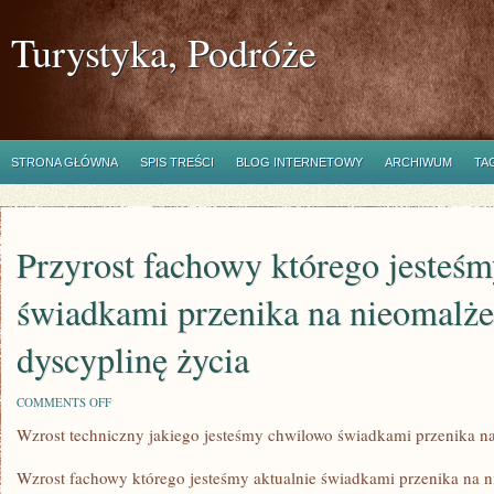
Turystyka, Podróże
STRONA GŁÓWNA
SPIS TREŚCI
BLOG INTERNETOWY
ARCHIWUM
TA
Przyrost fachowy którego jesteś
świadkami przenika na nieomalże
dyscyplinę życia
ON
COMMENTS OFF
PRZYROST
Wzrost techniczny jakiego jesteśmy chwilowo świadkami przenika na
FACHOWY
KTÓREGO
JESTEŚMY
Wzrost fachowy którego jesteśmy aktualnie świadkami przenika na n
CHWILOWO