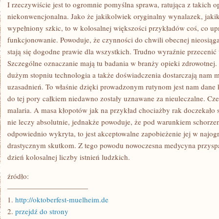
ŚWIADKAMI
I rzeczywiście jest to ogromnie pomyślna sprawa, ratująca z takich o
PRZENIKA
niekonwencjonalna. Jako że jakikolwiek oryginalny wynalazek, jakik
NA
NIEOMALŻE
wypełniony szkic, to w kolosalnej większości przykładów coś, co u
KAŻDĄ
funkcjonowanie. Powoduje, że czynności do chwili obecnej nieosiąga
DYSCYPLINĘ
ŻYCIA
stają się dogodne prawie dla wszystkich. Trudno wyraźnie przeceni
Szczególne oznaczanie mają tu badania w branży opieki zdrowotnej. 
dużym stopniu technologia a także doświadczenia dostarczają nam m
uzasadnień. To właśnie dzięki prowadzonym rutynom jest nam dane k
do tej pory całkiem niedawno zostały uznawane za nieuleczalne. C
malaria. A masa kłopotów jak na przykład chociażby rak doczekało s
nie leczy absolutnie, jednakże powoduje, że pod warunkiem schorzeni
odpowiednio wykryta, to jest akceptowalne zapobieżenie jej w najo
drastycznym skutkom. Z tego powodu nowoczesna medycyna przyspar
dzień kolosalnej liczby istnień ludzkich.
źródło:
———————————
1.
http://oktoberfest-muelheim.de
2.
przejdź do strony