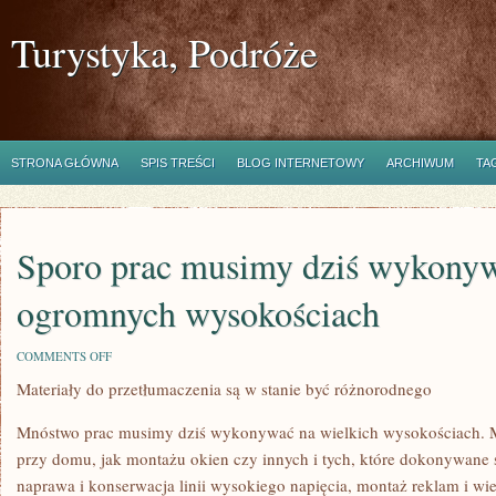
Turystyka, Podróże
STRONA GŁÓWNA
SPIS TREŚCI
BLOG INTERNETOWY
ARCHIWUM
TA
Sporo prac musimy dziś wykony
ogromnych wysokościach
ON
COMMENTS OFF
SPORO
Materiały do przetłumaczenia są w stanie być różnorodnego
PRAC
MUSIMY
DZIŚ
Mnóstwo prac musimy dziś wykonywać na wielkich wysokościach. M
WYKONYWAĆ
NA
przy domu, jak montażu okien czy innych i tych, które dokonywane s
OGROMNYCH
naprawa i konserwacja linii wysokiego napięcia, montaż reklam i wi
WYSOKOŚCIACH