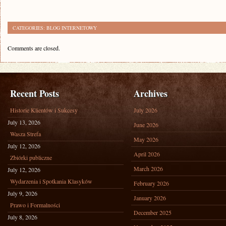
CATEGORIES:
BLOG INTERNETOWY
Comments are closed.
Recent Posts
Archives
Historie Klientów i Sukcesy
July 2026
July 13, 2026
June 2026
Wasza Strefa
May 2026
July 12, 2026
April 2026
Zbiórki publiczne
March 2026
July 12, 2026
Wydarzenia i Spotkania Klasyków
February 2026
July 9, 2026
January 2026
Prawo i Formalności
December 2025
July 8, 2026