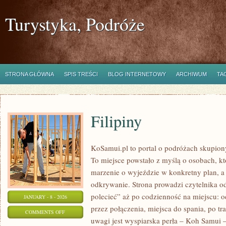
Turystyka, Podróże
STRONA GŁÓWNA
SPIS TREŚCI
BLOG INTERNETOWY
ARCHIWUM
TA
Filipiny
KoSamui.pl to portal o podróżach skupiony 
To miejsce powstało z myślą o osobach, k
marzenie o wyjeździe w konkretny plan, 
odkrywanie. Strona prowadzi czytelnika o
polecieć” aż po codzienność na miejscu: od
JANUARY - 8 - 2026
przez połączenia, miejsca do spania, po tr
ON
COMMENTS OFF
uwagi jest wyspiarska perła – Koh Samui –
FILIPINY