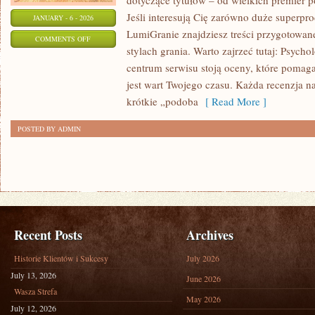
dotyczące tytułów – od wielkich premier p
Jeśli interesują Cię zarówno duże superprod
JANUARY - 6 - 2026
LumiGranie znajdziesz treści przygotowane
ON
COMMENTS OFF
stylach grania. Warto zajrzeć tutaj: Psycho
TWORZENIE
centrum serwisu stoją oceny, które pomaga
GIER
jest wart Twojego czasu. Każda recenzja n
(GAMEDEV)
krótkie „podoba
[ Read More ]
POSTED BY ADMIN
Recent Posts
Archives
Historie Klientów i Sukcesy
July 2026
July 13, 2026
June 2026
Wasza Strefa
May 2026
July 12, 2026