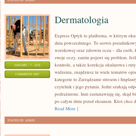
POSTED BY ADMIN
Dermatologia
Express Optyk to platforma, w którym okul
dnia powszedniego. To serwis poradnikow
wzrokowej oraz zdrowiu oczu – dla osób, 
swoje oczy, zanim pojawi się problem. Jeśli
kontrole, a także korekcja okularowa i rut
JANUARY - 7 - 2026
widzenia, znajdziesz tu wiele tematów opi
ON
COMMENTS OFF
kategorie to Zarządzanie stresem i Implanty
DERMATOLOGIA
czytelnik i jego pytania. Jedni szukają od
podrażnione. Inni zastanawiają się, skąd b
po całym dniu przed ekranem. Ktoś chce d
Read More ]
POSTED BY ADMIN