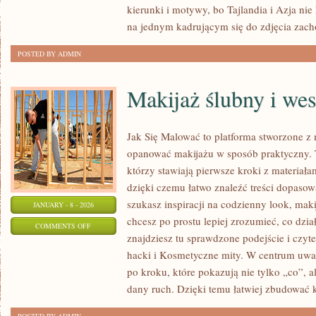
kierunki i motywy, bo Tajlandia i Azja nie
na jednym kadrującym się do zdjęcia zach
POSTED BY ADMIN
Makijaż ślubny i we
Jak Się Malować to platforma stworzone z 
opanować makijażu w sposób praktyczny. T
którzy stawiają pierwsze kroki z materiał
dzięki czemu łatwo znaleźć treści dopasowa
szukasz inspiracji na codzienny look, maki
JANUARY - 8 - 2026
chcesz po prostu lepiej zrozumieć, co dzia
ON
COMMENTS OFF
znajdziesz tu sprawdzone podejście i czyt
MAKIJAŻ
hacki i Kosmetyczne mity. W centrum uwag
ŚLUBNY
po kroku, które pokazują nie tylko „co”, a
I
dany ruch. Dzięki temu łatwiej zbudować k
WESELNY