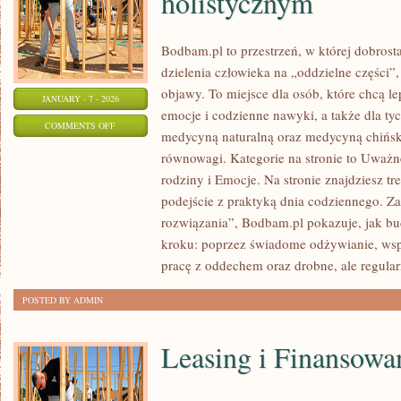
holistycznym
Bodbam.pl to przestrzeń, w której dobrosta
dzielenia człowieka na „oddzielne części”,
objawy. To miejsce dla osób, które chcą le
JANUARY - 7 - 2026
emocje i codzienne nawyki, a także dla tych
ON
COMMENTS OFF
medycyną naturalną oraz medycyną chińsk
RUCH
równowagi. Kategorie na stronie to Uważne
I
rodziny i Emocje. Na stronie znajdziesz tre
AKTYWNOŚĆ
podejście z praktyką dnia codziennego. 
FIZYCZNA
rozwiązania”, Bodbam.pl pokazuje, jak b
W
kroku: poprzez świadome odżywianie, wsp
UJĘCIU
pracę z oddechem oraz drobne, ale regula
HOLISTYCZNYM
POSTED BY ADMIN
Leasing i Finansowa