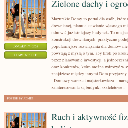
Zielone dachy i ogr
Mazurskie Domy to portal dla osób, które
drewnianej, planują stawianie własnego mi
odnowić już istniejący budynek. To miejsce
konstrukcji drewnianych, praktyczne pode
popularniejsze rozwiązania dla domów niez
JANUARY - 7 - 2026
powstają z myślą o tym, aby krok po krok
ON
COMMENTS OFF
przez planowanie inwestycji, a jednocześni
ZIELONE
oraz konkretów, które można wdrożyć w s
DACHY
znajdziesz między innymi Dom przyjazny
I
i Domowy warsztat majsterkowicza – narzę
OGRODY
zainteresowania są budynki szkieletowe i
[
WERTYKALNE
POSTED BY ADMIN
Ruch i aktywność fi