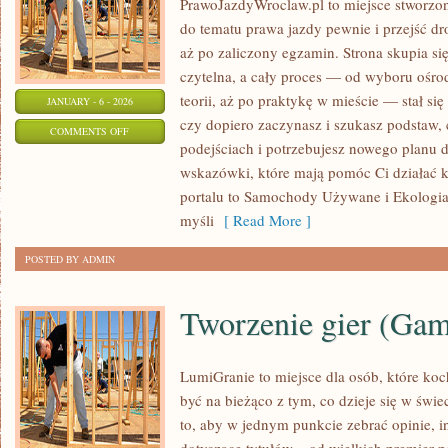
PrawoJazdyWroclaw.pl to miejsce stworzon
do tematu prawa jazdy pewnie i przejść dr
aż po zaliczony egzamin. Strona skupia si
czytelna, a cały proces — od wyboru ośro
teorii, aż po praktykę w mieście — stał się
JANUARY - 6 - 2026
czy dopiero zaczynasz i szukasz podstaw, 
ON
COMMENTS OFF
podejściach i potrzebujesz nowego planu dz
LEASING
wskazówki, które mają pomóc Ci działać 
I
portalu to Samochody Używane i Ekologia
FINANSOWANIE
myśli
[ Read More ]
POSTED BY ADMIN
Tworzenie gier (Ga
LumiGranie to miejsce dla osób, które koc
być na bieżąco z tym, co dzieje się w świe
to, aby w jednym punkcie zebrać opinie, i