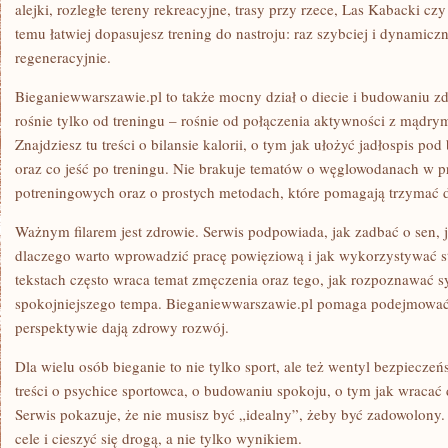
alejki, rozległe tereny rekreacyjne, trasy przy rzece, Las Kabacki c
temu łatwiej dopasujesz trening do nastroju: raz szybciej i dynamicz
regeneracyjnie.
Bieganiewwarszawie.pl to także mocny dział o diecie i budowaniu 
rośnie tylko od treningu – rośnie od połączenia aktywności z mądrym
Znajdziesz tu treści o bilansie kalorii, o tym jak ułożyć jadłospis pod
oraz co jeść po treningu. Nie brakuje tematów o węglowodanach w p
potreningowych oraz o prostych metodach, które pomagają trzymać 
Ważnym filarem jest zdrowie. Serwis podpowiada, jak zadbać o sen, 
dlaczego warto wprowadzić pracę powięziową i jak wykorzystywać s
tekstach często wraca temat zmęczenia oraz tego, jak rozpoznawać s
spokojniejszego tempa. Bieganiewwarszawie.pl pomaga podejmować 
perspektywie dają zdrowy rozwój.
Dla wielu osób bieganie to nie tylko sport, ale też wentyl bezpieczeń
treści o psychice sportowca, o budowaniu spokoju, o tym jak wracać
Serwis pokazuje, że nie musisz być „idealny”, żeby być zadowolony. 
cele i cieszyć się drogą, a nie tylko wynikiem.