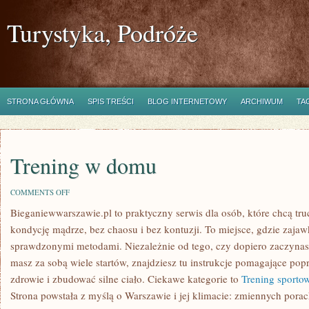
Turystyka, Podróże
STRONA GŁÓWNA
SPIS TREŚCI
BLOG INTERNETOWY
ARCHIWUM
TA
Trening w domu
ON
COMMENTS OFF
TRENING
Bieganiewwarszawie.pl to praktyczny serwis dla osób, które chcą truc
W
DOMU
kondycję mądrze, bez chaosu i bez kontuzji. To miejsce, gdzie zaja
sprawdzonymi metodami. Niezależnie od tego, czy dopiero zaczynasz 
masz za sobą wiele startów, znajdziesz tu instrukcje pomagające pop
zdrowie i zbudować silne ciało. Ciekawe kategorie to
Trening sporto
Strona powstała z myślą o Warszawie i jej klimacie: zmiennych pora