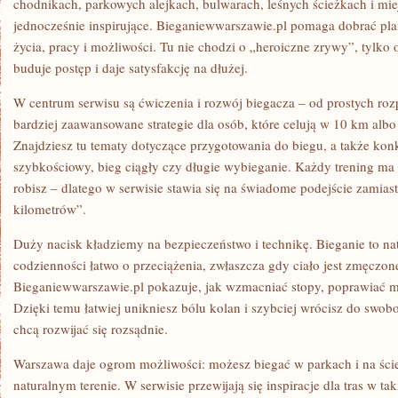
chodnikach, parkowych alejkach, bulwarach, leśnych ścieżkach i miejs
jednocześnie inspirujące. Bieganiewwarszawie.pl pomaga dobrać pla
życia, pracy i możliwości. Tu nie chodzi o „heroiczne zrywy”, tylko 
buduje postęp i daje satysfakcję na dłużej.
W centrum serwisu są ćwiczenia i rozwój biegacza – od prostych roz
bardziej zaawansowane strategie dla osób, które celują w 10 km albo
Znajdziesz tu tematy dotyczące przygotowania do biegu, a także kon
szybkościowy, bieg ciągły czy długie wybieganie. Każdy trening ma s
robisz – dlatego w serwisie stawia się na świadome podejście zamia
kilometrów”.
Duży nacisk kładziemy na bezpieczeństwo i technikę. Bieganie to nat
codzienności łatwo o przeciążenia, zwłaszcza gdy ciało jest zmęczon
Bieganiewwarszawie.pl pokazuje, jak wzmacniać stopy, poprawiać mo
Dzięki temu łatwiej unikniesz bólu kolan i szybciej wrócisz do swobo
chcą rozwijać się rozsądnie.
Warszawa daje ogrom możliwości: możesz biegać w parkach i na ście
naturalnym terenie. W serwisie przewijają się inspiracje dla tras w t