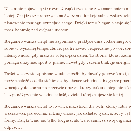
Na stronie pojawiają się również wątki związane z wzmacnianiem mię
lepiej. Znajdziesz propozycje na ćwiczenia funkcjonalne, wskazówk
planowanie treningu uzupełniającego. Dzięki temu bieganie staje się b
masz kontrolę nad ciałem i ruchem.
Bieganiewwarszawie.pl nie zapomina o praktyce dnia codziennego: co
sobie w wysokiej temperaturze, jak trenować bezpiecznie po wieczo
intensywność, gdy masz za sobą ciężki dzień. To strona, która rozumi
pomaga utrzymać sport w planie, nawet gdy czasem brakuje energii.
Treści w serwisie są pisane w taki sposób, by dawały gotowe kroki, a
może znaleźć coś dla siebie: osoby chcące schudnąć, biegacze pracu
wracający do sportu po przerwie oraz ci, którzy traktują bieganie jak
łączyć odżywianie w jedną całość, dzięki której czujesz się lepiej.
Bieganiewwarszawie.pl to również przestrzeń dla tych, którzy lubią p
wskazówki, jak oceniać intensywność, jak układać tydzień, żeby był
formy. Dzięki temu nie tylko biegasz, ale też rozumiesz swój organi
odpuścić.