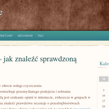
e
ERNETOWY
ARCHIWUM
TAGI
– jak znaleźć sprawdzoną
Kale
M
ofercie usługi czyszczenia
3
potrzebuje przemyślanego podejścia i zebrania
10
ą jest szukanie opinii w internecie, zwłaszcza w grupach w
17
a znaleźć prawdziwe recenzje o przedsiębiorstwach
24
yczne firmy oferują usługi takie jak na przykład
czyszczenie