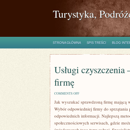
Turystyka, Podróż
STRONA GŁÓWNA
SPIS TREŚCI
BLOG INT
Usługi czyszczenia 
firmę
ON
COMMENTS OFF
USŁUGI
Jak wyszukać sprawdzoną firmę mającą w 
CZYSZCZENIA
–
Wybór odpowiedniej firmy do sprzątania 
JAK
ZNALEŹĆ
odpowiednich informacji. Najlepszą metod
SPRAWDZONĄ
społecznościowych serwisach, gdzie możn
FIRMĘ
świadczących tego typu usługi. Specjalist