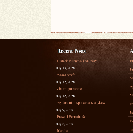
Recent Posts
A
Historie Klientów i Sukcesy
Ju
July 13, 2026
Ju
Wasza Strefa
M
July 12, 2026
Ap
Zbiórki publiczne
M
July 12, 2026
Wydarzenia i Spotkania Klasyków
Fe
July 9, 2026
Ja
Prawo i Formalności
D
July 8, 2026
N
Irlandia