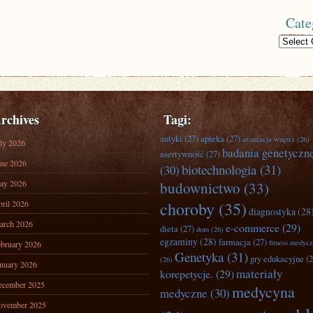
Cate
Categories
rchives
Tagi:
antyki
(27)
apteka
(27)
aranżacja wnętrz
(26)
ly 2026
badania genetyczn
asertywność
(27)
ne 2026
biotechnologia
(31)
(30)
ay 2026
budownictwo
(33)
ril 2026
choroby
(35)
diagnostyka
(28
arch 2026
e-commerce
(29)
dieta
(27)
dom
(26)
egzaminy
(28)
farmacja
(27)
fitness medyc
bruary 2026
Genetyka
(31)
gry edukacyjne
(2
(26)
nuary 2026
materiały
korepetycje.
(29)
ecember 2025
medycyna
medyczne
(30)
ovember 2025