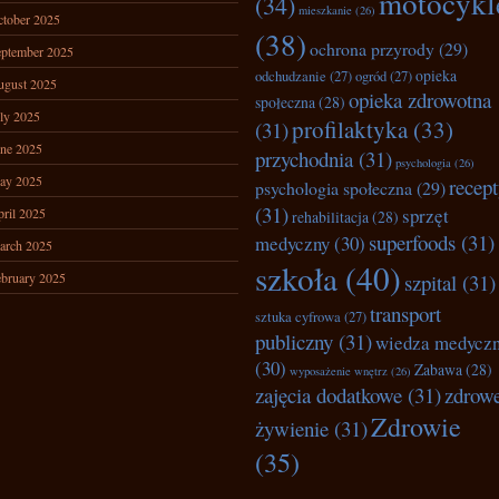
motocykl
(34)
mieszkanie
(26)
tober 2025
(38)
ochrona przyrody
(29)
ptember 2025
opieka
odchudzanie
(27)
ogród
(27)
ugust 2025
opieka zdrowotna
społeczna
(28)
ly 2025
profilaktyka
(33)
(31)
ne 2025
przychodnia
(31)
psychologia
(26)
ay 2025
recep
psychologia społeczna
(29)
(31)
sprzęt
ril 2025
rehabilitacja
(28)
superfoods
(31)
medyczny
(30)
arch 2025
szkoła
(40)
bruary 2025
szpital
(31)
transport
sztuka cyfrowa
(27)
publiczny
(31)
wiedza medycz
(30)
Zabawa
(28)
wyposażenie wnętrz
(26)
zajęcia dodatkowe
(31)
zdrow
Zdrowie
żywienie
(31)
(35)