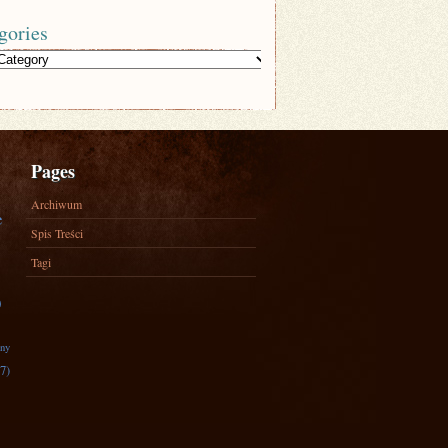
gories
Pages
Archiwum
e
Spis Treści
Tagi
)
zny
7)