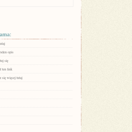
ama:
utaj
pełen opis
uj się
 ten link
się więcej tutaj