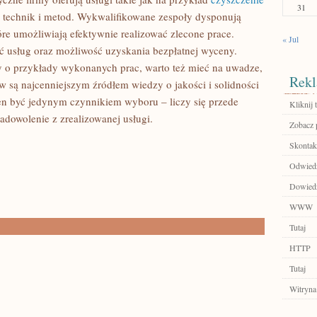
31
technik i metod. Wykwalifikowane zespoły dysponują
óre umożliwiają efektywnie realizować zlecone prace.
« Jul
ć usług oraz możliwość uzyskania bezpłatnej wyceny.
my o przykłady wykonanych prac, warto też mieć na uwadze,
Rekl
ów są najcenniejszym źródłem wiedzy o jakości i solidności
n być jedynym czynnikiem wyboru – liczy się przede
Kliknij t
adowolenie z zrealizowanej usługi.
Zobacz 
Skontakt
Odwiedź
Dowiedz 
WWW
Tutaj
HTTP
Tutaj
Witryna