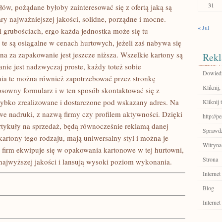
31
ów, pożądane byłoby zainteresować się z ofertą jaką są
y najważniejszej jakości, solidne, porządne i mocne.
« Jul
 grubościach, ergo każda jednostka może się tu
e są osiągalne w cenach hurtowych, jeżeli zaś nabywa się
ena za zapakowanie jest jeszcze niższa. Wszelkie kartony są
Rekl
anie jest nadzwyczaj proste, każdy toteż sobie
Dowiedz 
a te można również zapotrzebować przez stronkę
Kliknij,
osowny formularz i w ten sposób skontaktować się z
szybko zrealizowane i dostarczone pod wskazany adres. Na
Kliknij 
e nadruki, z nazwą firmy czy profilem aktywności. Dzięki
http://p
tykuły na sprzedaż, będą równocześnie reklamą danej
Sprawdź
kartony tego rodzaju, mają uniwersalny styl i można je
Witryna
firm ekwipuje się w opakowania kartonowe w tej hurtowni,
Strona
 najwyższej jakości i lansują wysoki poziom wykonania.
Internet
Blog
Internet