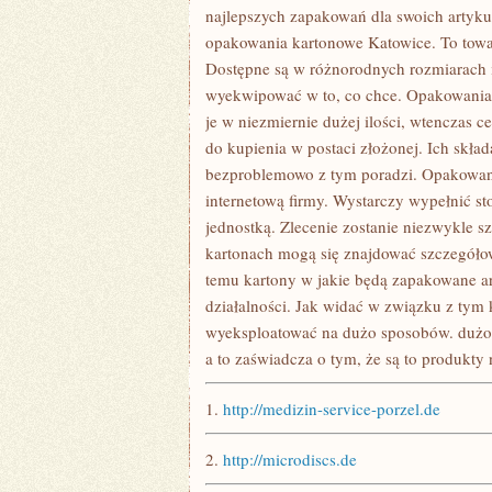
najlepszych zapakowań dla swoich artykuł
opakowania kartonowe Katowice. To towar
Dostępne są w różnorodnych rozmiarach i
wyekwipować w to, co chce. Opakowania t
je w niezmiernie dużej ilości, wtenczas c
do kupienia w postaci złożonej. Ich skład
bezproblemowo z tym poradzi. Opakowani
internetową firmy. Wystarczy wypełnić st
jednostką. Zlecenie zostanie niezwykle 
kartonach mogą się znajdować szczegółow
temu kartony w jakie będą zapakowane ar
działalności. Jak widać w związku z tym 
wyeksploatować na dużo sposobów. dużo 
a to zaświadcza o tym, że są to produkty
1.
http://medizin-service-porzel.de
2.
http://microdiscs.de