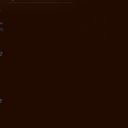
)
zny
7)
e
ty