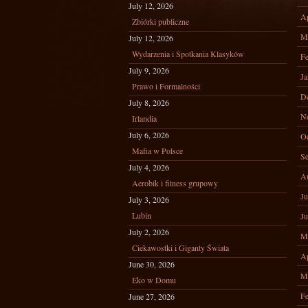
July 12, 2026
Ap
Zbiórki publiczne
M
July 12, 2026
Wydarzenia i Spotkania Klasyków
Fe
July 9, 2026
Ja
Prawo i Formalności
D
July 8, 2026
N
Irlandia
July 6, 2026
Oc
Mafia w Polsce
Se
July 4, 2026
A
Aerobik i fitness grupowy
Ju
July 3, 2026
Lubin
Ju
July 2, 2026
M
Ciekawostki i Giganty Świata
Ap
June 30, 2026
M
Eko w Domu
Fe
June 27, 2026