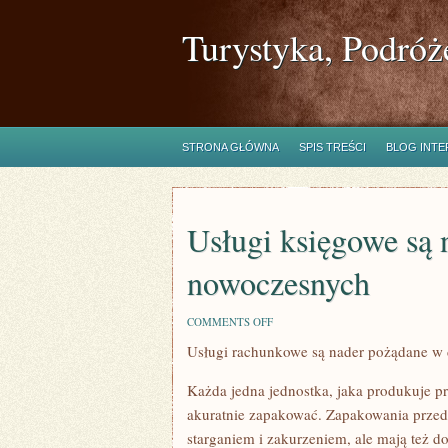
Turystyka, Podróż
STRONA GŁÓWNA
SPIS TREŚCI
BLOG INT
Usługi księgowe są
nowoczesnych
ON
COMMENTS OFF
USŁUGI
Usługi rachunkowe są nader pożądane w 
KSIĘGOWE
SĄ
NADZWYCZAJ
Każda jedna jednostka, jaka produkuje p
POTRZEBNE
W
akuratnie zapakować. Zapakowania przedm
NOWOCZESNYCH
starganiem i zakurzeniem, ale mają też d