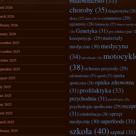
budownictwo
(33)
ril 2026
choroby
(35)
diagnostyka
(28
arch 2026
e-commerce
(29)
dieta
(27)
dom
(26)
egzaminy
(28)
farmacja
(27)
fitness medyc
bruary 2026
Genetyka
(31)
gry edukacyjne
(2
(26)
nuary 2026
materiały
korepetycje.
(29)
ecember 2025
medycyna
medyczne
(30)
ovember 2025
motocykl
(34)
mieszkanie
(26)
tober 2025
(38)
ochrona przyrody
(29)
ptember 2025
opieka
odchudzanie
(27)
ogród
(27)
ugust 2025
opieka zdrowotna
społeczna
(28)
ly 2025
profilaktyka
(33)
(31)
ne 2025
przychodnia
(31)
psychologia
(26)
ay 2025
recep
psychologia społeczna
(29)
(31)
sprzęt
ril 2025
rehabilitacja
(28)
superfoods
(31)
medyczny
(30)
arch 2025
szkoła
(40)
bruary 2025
szpital
(31)