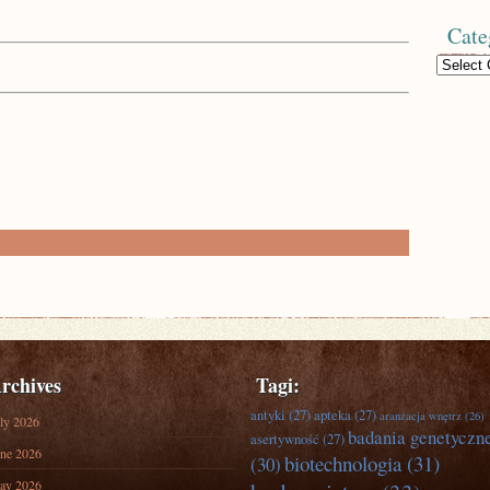
Cate
Categories
rchives
Tagi:
antyki
(27)
apteka
(27)
aranżacja wnętrz
(26)
ly 2026
badania genetyczn
asertywność
(27)
ne 2026
biotechnologia
(31)
(30)
ay 2026