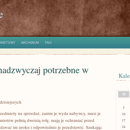
e
ERNETOWY
ARCHIWUM
TAGI
 nadzwyczaj potrzebne w
Kale
M
dzisiejszych
3
rzedmioty na sprzedaż, zanim je wyda nabywcy, musi je
10
iotów pełnią dwoistą rolę, mają je ochraniać przed
17
odawać im uroku i odpowiednio je przedstawić. Szukając
24