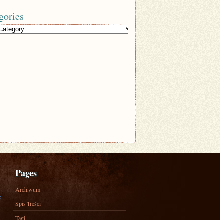
gories
Pages
Archiwum
e
Spis Treści
Tagi