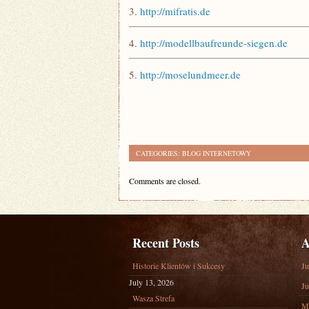
3.
http://mifratis.de
4.
http://modellbaufreunde-siegen.de
5.
http://moselundmeer.de
CATEGORIES:
BLOG INTERNETOWY
Comments are closed.
Recent Posts
A
Historie Klientów i Sukcesy
Ju
July 13, 2026
Ju
Wasza Strefa
M