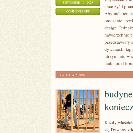
SEPTEMBER - 9 - 2025
chce żyć i pra
ON
COMMENTS OFF
Aby móc ten ce
KAŻDY
otoczenie, czy
JEDEN
design. Jednak
PRAGNIE
nawierzchnie p
ŻYĆ
przedstawiały s
I
dywanach, tapi
utrzymaniu w sc
WYKONYWAĆ
nadchodzi firma
PRACĘ
W
POSTED BY ADMIN
MIEJSCU
WYGODNYM
budynek
koniecz
Każdy właścici
się Dywany zdo