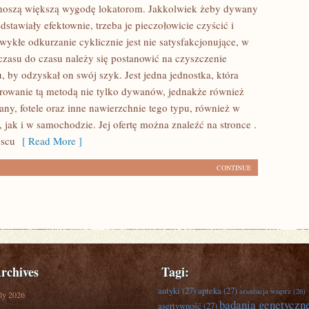
ynoszą większą wygodę lokatorom. Jakkolwiek żeby dywany
dstawiały efektownie, trzeba je pieczołowicie czyścić i
wykłe odkurzanie cyklicznie jest nie satysfakcjonujące, w
 czasu do czasu należy się postanowić na czyszczenie
 by odzyskał on swój szyk. Jest jedna jednostka, która
rowanie tą metodą nie tylko dywanów, jednakże również
zany, fotele oraz inne nawierzchnie tego typu, również w
 jak i w samochodzie. Jej ofertę można znaleźć na stronce .
jscu
[ Read More ]
CONTINUE
rchives
Tagi:
antyki
(27)
apteka
(27)
aranżacja wnętrz
(26)
ly 2026
badania genetyczn
asertywność
(27)