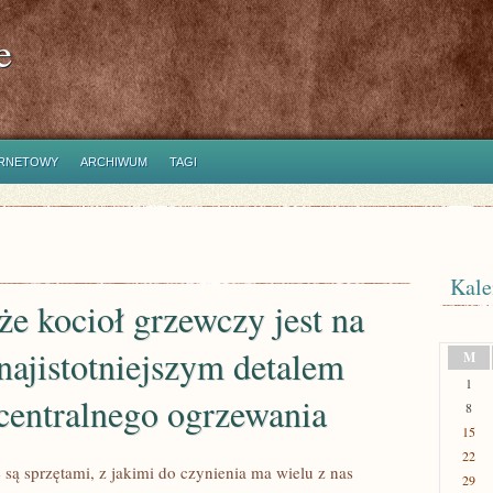
e
ERNETOWY
ARCHIWUM
TAGI
Kale
e kocioł grzewczy jest na
ajistotniejszym detalem
M
1
centralnego ogrzewania
8
15
22
 są sprzętami, z jakimi do czynienia ma wielu z nas
29