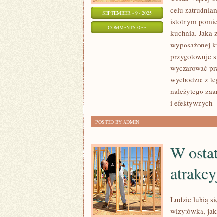
celu zatrudnia
SEPTEMBER - 9 - 2025
istotnym pomie
ON
COMMENTS OFF
kuchnia. Jaka z
ISTNIENIE
wyposażonej ku
ROLET
przygotowuje s
NA
wyczarować pra
OKNACH
wychodzić z te
UMOŻLIWIA
należytego zaa
REGULACJĘ
i efektywnych
[
DOPŁYWU
POSTED BY ADMIN
ŚWIATŁA
W ostat
atrakcy
Ludzie lubią s
wizytówka, jak