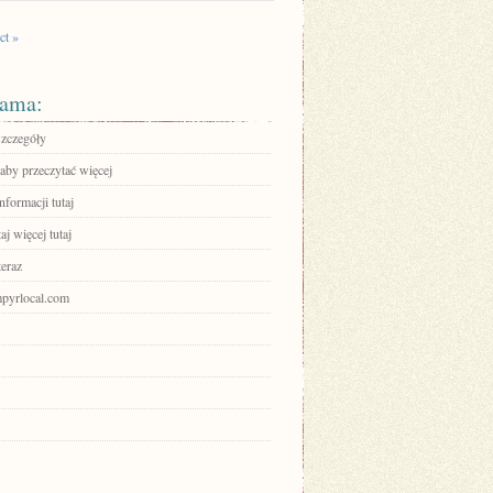
ct »
ama:
szczegóły
 aby przeczytać więcej
nformacji tutaj
aj więcej tutaj
teraz
mpyrlocal.com