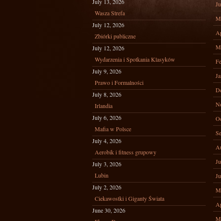
July 13, 2026
Ju
Wasza Strefa
M
July 12, 2026
Ap
Zbiórki publiczne
M
July 12, 2026
Wydarzenia i Spotkania Klasyków
Fe
July 9, 2026
Ja
Prawo i Formalności
D
July 8, 2026
N
Irlandia
July 6, 2026
Oc
Mafia w Polsce
Se
July 4, 2026
A
Aerobik i fitness grupowy
Ju
July 3, 2026
Lubin
Ju
July 2, 2026
M
Ciekawostki i Giganty Świata
Ap
June 30, 2026
M