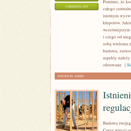
Pomimo, że koc
ON
COMMENTS OFF
całego central
MIMO,
istotnym wyzwan
ŻE
kłopotów. Jaki
KOCIOŁ
wcześniejszym 
GRZEWCZY
i czego od nie
JEST
sobą wieloma e
budowa, zastos
NA
aspekty należy
PEWNO
oferowane
[ Re
NAJISTOTNIEJSZYM
DETALEM
POSTED BY ADMIN
CAŁEGO
CENTRALNEGO
Istnien
OGRZEWANIA
regulac
Budowa twojego
Coraz więcej o