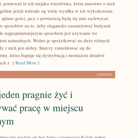
 ponieważ to ich niejaka wizytówka, która mnóstwo o nich
gólnie jeżeli wdziało się wiele wysiłku w ich wykończenie,
a aplaus gości, jacy z pewnością będą się nim zachwycać.
wo sposobów na to, żeby elegancko zaaranżować budynek
ale najpopularniejszym sposobem jest używanie we
eni naturalnych. Wolno je spożytkować na dużo różnych
y z nich jest dobry. Starczy zameldować się do
irmy, która frapuje się dystrybucją i montażem detalów
ych z
[ Read More ]
CONTINUE
eden pragnie żyć i
wać pracę w miejscu
nym
bierców wydaje się być łatwą czynnością Każdy jeden