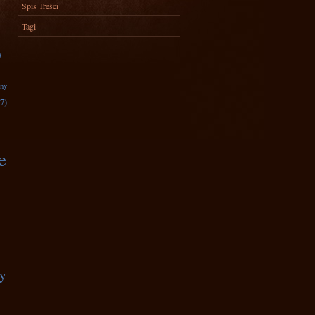
Spis Treści
Tagi
)
zny
7)
e
ty