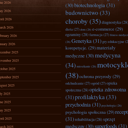
ne 2026
biotechnologia
(31)
(30)
ay 2026
budownictwo
(33)
ril 2026
choroby
(35)
diagnostyka
(28
arch 2026
e-commerce
(29)
dieta
(27)
dom
(26)
egzaminy
(28)
farmacja
(27)
fitness medyc
bruary 2026
Genetyka
(31)
gry edukacyjne
(2
(26)
nuary 2026
materiały
korepetycje.
(29)
ecember 2025
medycyna
medyczne
(30)
ovember 2025
motocykl
(34)
mieszkanie
(26)
tober 2025
(38)
ochrona przyrody
(29)
ptember 2025
opieka
odchudzanie
(27)
ogród
(27)
ugust 2025
opieka zdrowotna
społeczna
(28)
ly 2025
profilaktyka
(33)
(31)
ne 2025
przychodnia
(31)
psychologia
(26)
ay 2025
recep
psychologia społeczna
(29)
(31)
sprzęt
ril 2025
rehabilitacja
(28)
superfoods
(31)
medyczny
(30)
arch 2025