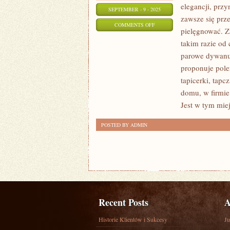
elegancji, prz
SEPTEMBER - 9 - 2025
zawsze się prze
ON
COMMENTS OFF
pielęgnować. Z
BUDYNEK
takim razie od
WOLNOSTOJĄCY
parowe dywanu,
JEST
proponuje pole
KONIECZNE
tapicerki, tapc
TROSZCZYĆ
domu, w firmie,
SIĘ
Jest w tym mie
BEZUSTANNIE
POSTED BY ADMIN
Recent Posts
A
Historie Klientów i Sukcesy
Ju