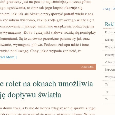
ioł grzewczy jest na pewno najistotniejszym szczegółem
nego ogrzewania, to oraz tak jego kupno okazuje się
« Aug
O
iem, jaki jak się okazuje przysporzyć potrafi wielu z nas
m sposobem wiadomo, zakup kotła grzewczego wiąże się z
Rekl
oszacowaniem jakiego wnikliwie urządzenia potrzebujemy
go wymagamy. Kotły i grzejniki stalowe różnią się pomiędzy
Poznaj 
lementami. Są to zarówno przeróżne parametry jak oraz
Kliknij,
owanie, wymagane paliwo. Podczas zakupu takie i inne
Więcej i
 wziąć pod uwagę. Ceny, jakie wypada zapłacić, za
Przeczyt
ad More ]
Zobacz 
CONTINUE
http://e
Witryna
ie rolet na oknach umożliwia
Tu
ję dopływu światła
Tu
Tu
 domu trwa, a ty nie do końca zdajesz sobie sprawę z tego
sób skupia się na wyglądzie wnętrz własnego domu. W tym