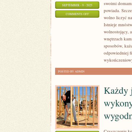
swoimi domami,
SEPTEMBER - 9 - 2025
powiada. Szcze
ON
COMMENTS OFF
wolno liczyć n
W
Istnieje mnóst
OSTATNICH
wolnostojący, 
LATACH
wnętrzach kami
NIEZMIERNIE
sposobów, każd
ATRAKCYJNE
odpowiedniej f
STAŁA
wykończeniow
SIĘ
POSTED BY ADMIN
ARCHITEKTURA
Każdy j
wykony
wygod
Czyszczenie ko