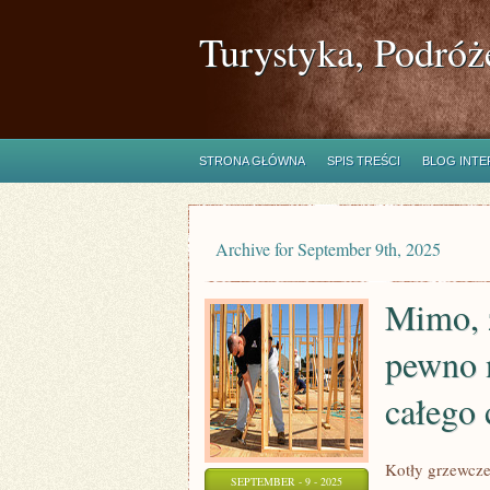
Turystyka, Podróż
STRONA GŁÓWNA
SPIS TREŚCI
BLOG INT
Archive for September 9th, 2025
Mimo, ż
pewno n
całego 
Kotły grzewcze
SEPTEMBER - 9 - 2025