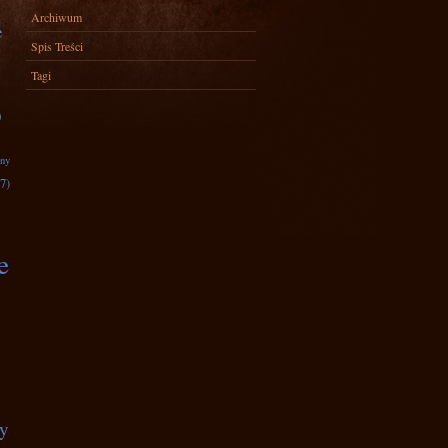
Archiwum
e
Spis Treści
Tagi
)
zny
7)
e
ty