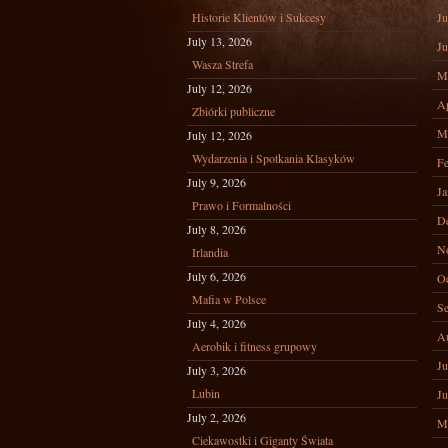
Historie Klientów i Sukcesy
Ju
July 13, 2026
Ju
Wasza Strefa
M
July 12, 2026
Ap
Zbiórki publiczne
M
July 12, 2026
Wydarzenia i Spotkania Klasyków
Fe
July 9, 2026
Ja
Prawo i Formalności
D
July 8, 2026
N
Irlandia
July 6, 2026
Oc
Mafia w Polsce
Se
July 4, 2026
A
Aerobik i fitness grupowy
Ju
July 3, 2026
Lubin
Ju
July 2, 2026
M
Ciekawostki i Giganty Świata