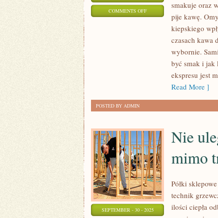
smakuje oraz w
ON
COMMENTS OFF
pije kawę. Omy
W
kiepskiego wpł
DZISIEJSZYCH
czasach kawa d
CZASACH
wybornie. Sami
KAWĘ
być smak i ja
MA
ekspresu jest 
PRAWO
Read More ]
PIĆ
POSTED BY ADMIN
KAŻDY
Nie ule
mimo t
Półki sklepowe
technik grzewc
ilości ciepła 
SEPTEMBER - 30 - 2025