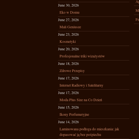
Ap
June 30, 2026
M
Eko w Domu
Fe
June 27, 2026
Mali Geniusze
June 23, 2026
Kosmetyki
June 20, 2026
Profesjonalne triki wizażystów
June 18, 2026
Zdrowe Przepisy
June 17, 2026
Internet Radiowy i Satelitarny
June 17, 2026
Moda Plus Size na Co Dzień
June 15, 2026
Ikony Perfumeryjne
June 14, 2026
Laminowana podłoga do mieszkania: jak
dopasować ją bez pośpiechu