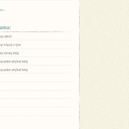
ct »
ama:
aj całość
aj więcej o tym
na stronę tutaj
aj pełen artykuł tutaj
aj pełen artykuł tutaj