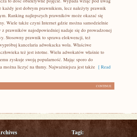
cza to dość obiektywne pojęcie. Wypada wziąć pod uwag
nie każdy jest dobrym prawnikiem, lecz należyty prawnik
ym. Ranking najlepszych prawników może okazać się
ny. Wiele także czyni Internet gdzie można samodzielnie
y z prawników najodpowiedniej nadaje się do prowadzonej
wy. Stosowny prawnik to sprawa elokwencji, też
wypróbuj kancelaria adwokacka wola. Właściwe
człowieka też jest istotne. Wielu adwokatów właśnie to
 temu zyskuje swoją popularność. Mając sporo do
 można liczyć na tłumy. Najważniejsza jest także
[ Read
CONTINUE
rchives
Tagi: