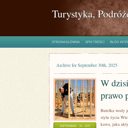
Turystyka, Podróż
STRONA GŁÓWNA
SPIS TREŚCI
BLOG INT
Archive for September 30th, 2025
W dzis
prawo 
Butelka wody j
stylu życia Wi
kawa, jaka akt
SEPTEMBER - 30 - 2025