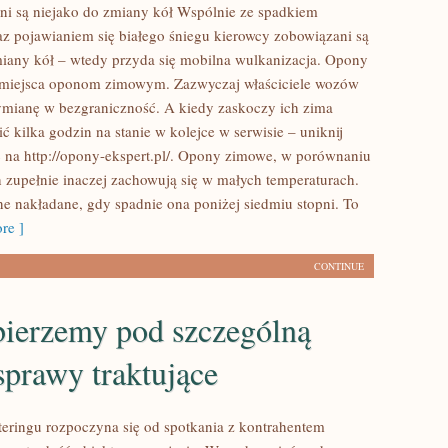
ni są niejako do zmiany kół Wspólnie ze spadkiem
az pojawianiem się białego śniegu kierowcy zobowiązani są
iany kół – wtedy przyda się mobilna wulkanizacja. Opony
ą miejsca oponom zimowym. Zazwyczaj właściciele wozów
ymianę w bezgraniczność. A kiedy zaskoczy ich zima
 kilka godzin na stanie w kolejce w serwisie – uniknij
 na http://opony-ekspert.pl/. Opony zimowe, w porównaniu
h zupełnie inaczej zachowują się w małych temperaturach.
e nakładane, gdy spadnie ona poniżej siedmiu stopni. To
re ]
CONTINUE
bierzemy pod szczególną
prawy traktujące
eringu rozpoczyna się od spotkania z kontrahentem