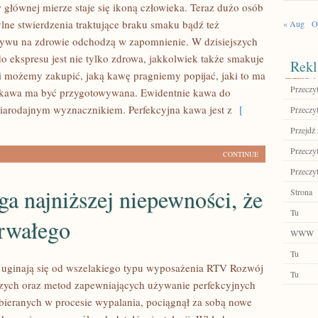
 głównej mierze staje się ikoną człowieka. Teraz dużo osób
lne stwierdzenia traktujące braku smaku bądź też
« Aug
O
ywu na zdrowie odchodzą w zapomnienie. W dzisiejszych
o ekspresu jest nie tylko zdrowa, jakkolwiek także smakuje
Rekl
 możemy zakupić, jaką kawę pragniemy popijać, jaki to ma
Przeczyt
k kawa ma być przygotowywana. Ewidentnie kawa do
miarodajnym wyznacznikiem. Perfekcyjna kawa jest z
[
Przeczyt
Przejdź 
Przeczyt
CONTINUE
Przeczyt
ga najniższej niepewności, że
Strona
Tu
rwałego
WWW
Tu
 uginają się od wszelakiego typu wyposażenia RTV Rozwój
Tu
zych oraz metod zapewniających używanie perfekcyjnych
odbieranych w procesie wypalania, pociągnął za sobą nowe