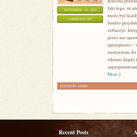
Kwestia prawni
fakt tego, że 
SEPTEMBER - 30 - 2025
może być każd
ON
COMMENTS OFF
bardzo przydat
KIEDY
zobaczyć, któr
BIERZEMY
przez nas spra
POD
uprzejmości – 
SZCZEGÓLNĄ
nastawienie do 
UWAGĘ
właśnie dzięki
SPRAWY
zaproponowania
TRAKTUJĄCE
More ]
POSTED BY ADMIN
Recent Posts
A