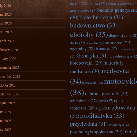
antyki
(27)
apteka
(27)
aranżacja wnętrz
(26)
ly 2026
badania genetyczn
asertywność
(27)
ne 2026
biotechnologia
(31)
(30)
ay 2026
budownictwo
(33)
ril 2026
choroby
(35)
diagnostyka
(28
arch 2026
e-commerce
(29)
dieta
(27)
dom
(26)
egzaminy
(28)
farmacja
(27)
fitness medyc
bruary 2026
Genetyka
(31)
gry edukacyjne
(2
(26)
nuary 2026
materiały
korepetycje.
(29)
ecember 2025
medycyna
medyczne
(30)
ovember 2025
motocykl
(34)
mieszkanie
(26)
tober 2025
(38)
ochrona przyrody
(29)
ptember 2025
opieka
odchudzanie
(27)
ogród
(27)
ugust 2025
opieka zdrowotna
społeczna
(28)
ly 2025
profilaktyka
(33)
(31)
ne 2025
przychodnia
(31)
psychologia
(26)
ay 2025
recep
psychologia społeczna
(29)