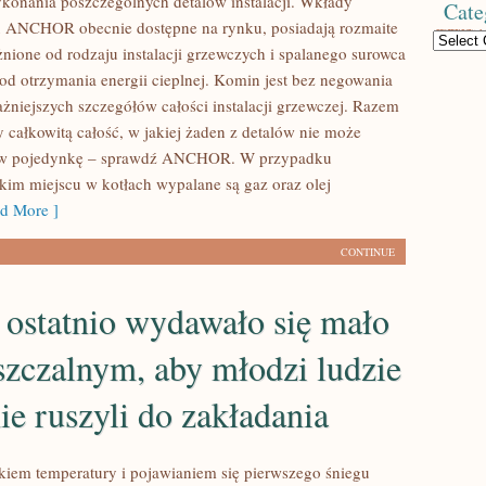
konania poszczególnych detalów instalacji. Wkłady
Cate
 ANCHOR obecnie dostępne na rynku, posiadają rozmaite
Categories
żnione od rodzaju instalacji grzewczych i spalanego surowca
d otrzymania energii cieplnej. Komin jest bez negowania
żniejszych szczegółów całości instalacji grzewczej. Razem
y całkowitą całość, w jakiej żaden z detalów nie może
 w pojedynkę – sprawdź ANCHOR. W przypadku
kim miejscu w kotłach wypalane są gaz oraz olej
d More ]
CONTINUE
 ostatnio wydawało się mało
zczalnym, aby młodzi ludzie
e ruszyli do zakładania
iem temperatury i pojawianiem się pierwszego śniegu