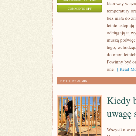
kierowcy wiąza
ON
COMMENTS OFF
temperatury or
JESZCZE
bez mała do zm
OSTATNIO
letnie ustępuj
WYDAWAŁO
odciągają tą w
SIĘ
muszą poświęcić
MAŁO
tego, wchodząc
do opon letnic
PRZYPUSZCZALNYM,
Powinny być on
ABY
one
[ Read Mo
MŁODZI
LUDZIE
POSTED BY ADMIN
POWAŻNIE
RUSZYLI
Kiedy 
DO
ZAKŁADANIA
uwagę s
Wszystko w cat