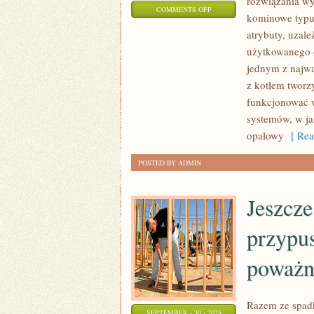
rozwiązania wy
ON
COMMENTS OFF
kominowe typu
NIE
atrybuty, uzale
ULEGA
użytkowanego o
NAJNIŻSZEJ
jednym z najwa
NIEPEWNOŚCI,
z kotłem tworz
ŻE
funkcjonować
MIMO
systemów, w ja
TRWAŁEGO
opałowy
[ Rea
POSTED BY ADMIN
Jeszcze
przypus
poważni
Razem ze spadk
SEPTEMBER - 30 - 2025