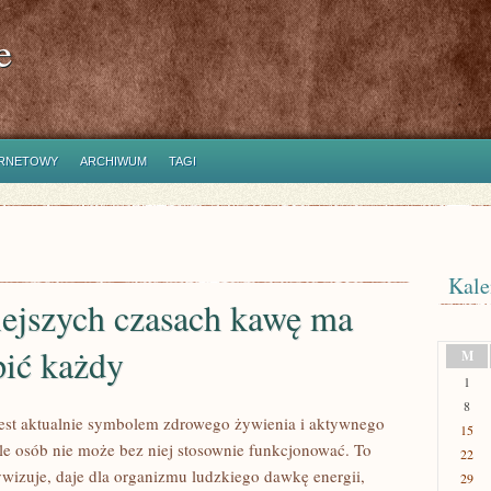
e
ERNETOWY
ARCHIWUM
TAGI
Kale
iejszych czasach kawę ma
pić każdy
M
1
8
est aktualnie symbolem zdrowego żywienia i aktywnego
15
ele osób nie może bez niej stosownie funkcjonować. To
22
ywizuje, daje dla organizmu ludzkiego dawkę energii,
29