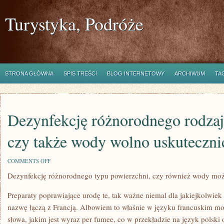
Turystyka, Podróże
STRONA GŁÓWNA
SPIS TREŚCI
BLOG INTERNETOWY
ARCHIWUM
TA
Dezynfekcję różnorodnego rodzaju
czy także wody wolno uskuteczni
ON
COMMENTS OFF
DEZYNFEKCJĘ
Dezynfekcję różnorodnego typu powierzchni, czy również wody mo
RÓŻNORODNEGO
RODZAJU
PRZESTRZENI,
Preparaty poprawiające urodę te, tak ważne niemal dla jakiejkolwiek 
CZY
TAKŻE
nazwę łączą z Francją. Albowiem to właśnie w języku francuskim mo
WODY
słowa, jakim jest wyraz per fumee, co w przekładzie na język polski
WOLNO