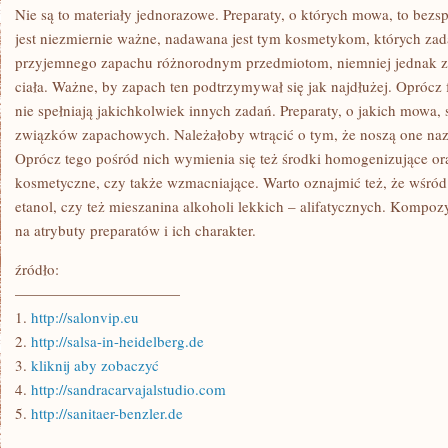
USKUTECZNIĆ
Nie są to materiały jednorazowe. Preparaty, o których mowa, to bezs
jest niezmiernie ważne, nadawana jest tym kosmetykom, których zad
przyjemnego zapachu różnorodnym przedmiotom, niemniej jednak za
ciała. Ważne, by zapach ten podtrzymywał się jak najdłużej. Opróc
nie spełniają jakichkolwiek innych zadań. Preparaty, o jakich mowa, 
związków zapachowych. Należałoby wtrącić o tym, że noszą one n
Oprócz tego pośród nich wymienia się też środki homogenizujące or
kosmetyczne, czy także wzmacniające. Warto oznajmić też, że wśród 
etanol, czy też mieszanina alkoholi lekkich – alifatycznych. Kompoz
na atrybuty preparatów i ich charakter.
źródło:
———————————
1.
http://salonvip.eu
2.
http://salsa-in-heidelberg.de
3.
kliknij aby zobaczyć
4.
http://sandracarvajalstudio.com
5.
http://sanitaer-benzler.de