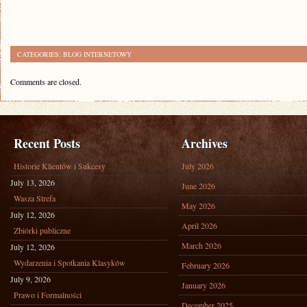
CATEGORIES:
BLOG INTERNETOWY
Comments are closed.
Recent Posts
Archives
Historie Klientów i Sukcesy
July 2026
July 13, 2026
June 2026
Wasza Strefa
May 2026
July 12, 2026
April 2026
Zbiórki publiczne
March 2026
July 12, 2026
Wydarzenia i Spotkania Klasyków
February 2026
July 9, 2026
January 2026
Prawo i Formalności
December 2025