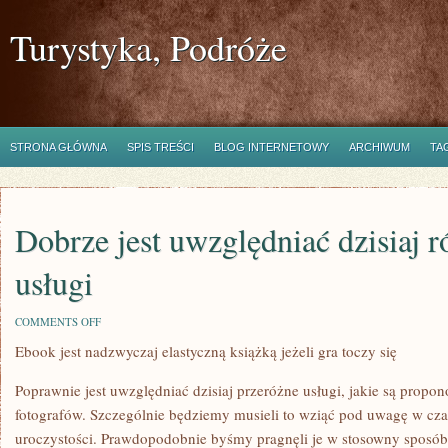
Turystyka, Podróże
STRONA GŁÓWNA
SPIS TREŚCI
BLOG INTERNETOWY
ARCHIWUM
TA
Dobrze jest uwzględniać dzisiaj 
usługi
ON
COMMENTS OFF
DOBRZE
Ebook jest nadzwyczaj elastyczną książką jeżeli gra toczy się
JEST
UWZGLĘDNIAĆ
DZISIAJ
Poprawnie jest uwzględniać dzisiaj przeróżne usługi, jakie są prop
RÓŻNORODNE
USŁUGI
fotografów. Szczególnie będziemy musieli to wziąć pod uwagę w cz
uroczystości. Prawdopodobnie byśmy pragnęli je w stosowny sposób