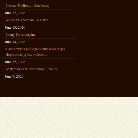
Internet Radiowy i Satelitarny
June 17, 2026
Moda Plus Size na Co Dzień
June 15, 2026
Ikony Perfumeryjne
June 14, 2026
Laminowana podłoga do mieszkania: jak
dopasować ją bez pośpiechu
June 12, 2026
Matematyka w Technologii i Nauce
June 9, 2026