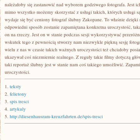
należałoby się zastanowić nad wyborem godziwego fotografa. Jest ic
mimo wszystko możemy skorzystać z usługi takich, których usługi s
wydaje się być ceniony fotograf ślubny Zakopane. To właśnie dzięk
odpowiedni sposób zostanie zapamiętana konkretna uroczystość, taka 
on na rzeczy. Jest on w stanie podczas sesji wykorzystywać przeróżne
wskutek tego z pewnością stworzy nam niezwykle piękną sesję fotog
wielu z nas w czasie takich ważnych uroczystości też chciałoby posi
ukazywał coś niezmiernie realnego. Z reguły takie filmy dotyczą gł
taki reportaż ślubny jest w stanie nam coś takiego umożliwić. Zapami
uroczystości.
1.
teksty
2.
felietony
3.
spis tresci
4.
artykuly
5.
http://diesenhausram-kreuzfahrten.de/spis-tresci