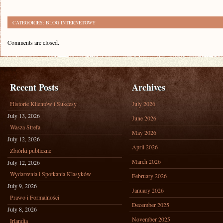
CATEGORIES:
BLOG INTERNETOWY
Comments are closed.
Recent Posts
Archives
Historie Klientów i Sukcesy
July 2026
July 13, 2026
June 2026
Wasza Strefa
May 2026
July 12, 2026
April 2026
Zbiórki publiczne
March 2026
July 12, 2026
Wydarzenia i Spotkania Klasyków
February 2026
July 9, 2026
January 2026
Prawo i Formalności
December 2025
July 8, 2026
November 2025
Irlandia