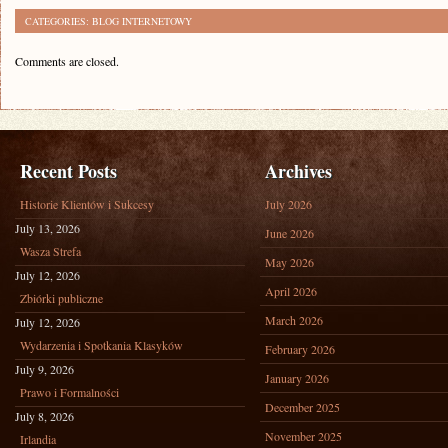
CATEGORIES:
BLOG INTERNETOWY
Comments are closed.
Recent Posts
Archives
Historie Klientów i Sukcesy
July 2026
July 13, 2026
June 2026
Wasza Strefa
May 2026
July 12, 2026
April 2026
Zbiórki publiczne
March 2026
July 12, 2026
Wydarzenia i Spotkania Klasyków
February 2026
July 9, 2026
January 2026
Prawo i Formalności
December 2025
July 8, 2026
November 2025
Irlandia