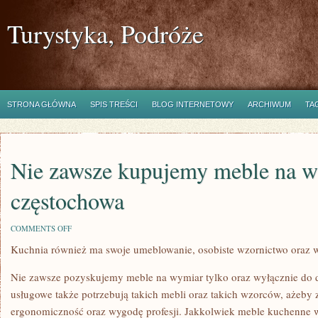
Turystyka, Podróże
STRONA GŁÓWNA
SPIS TREŚCI
BLOG INTERNETOWY
ARCHIWUM
TA
Nie zawsze kupujemy meble na 
częstochowa
ON
COMMENTS OFF
NIE
Kuchnia również ma swoje umeblowanie, osobiste wzornictwo oraz 
ZAWSZE
KUPUJEMY
MEBLE
Nie zawsze pozyskujemy meble na wymiar tylko oraz wyłącznie do d
NA
WYMIAR
usługowe także potrzebują takich mebli oraz takich wzorców, ażeby 
CZĘSTOCHOWA
ergonomiczność oraz wygodę profesji. Jakkolwiek meble kuchenne w 