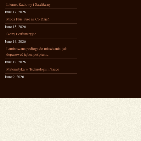
Internet Radiowy i Satelitarny
June 17, 2026
Moda Plus Size na Co Dzień
June 15, 2026
Ikony Perfumeryjne
June 14, 2026
Laminowana podłoga do mieszkania: jak
dopasować ją bez pośpiechu
June 12, 2026
Matematyka w Technologii i Nauce
June 9, 2026