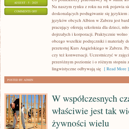
AUGUST - 5 - 2025
Na naszym rynku z roku na rok pojawia si
ON
COMMENTS OFF
doskonalących posługiwanie się językiem 
W
języków obcych Albion w Zabrzu jest bard
NINIEJSZYCH
pracujący oferują szkolenia dla dzieci, mł
CZASACH
dojrzałych i korporacji. Praktycznie woln
ZNAJOMOŚĆ
obcego wszelkie podręczniki i materiały d
JĘZYKÓW
przetestuj Kurs Angielskiego w Zabrzu. P
czy też konwersacji. Uczestniczyć w zajęc
OBCYCH
przeróżnym poziomie i o różnym stopniu
JEST
lingwistyczne odbywają się
[ Read More ]
NIEZWYKLE
ZNACZĄCA
POSTED BY ADMIN
W współczesnych cza
właściwie jest tak w
żywności wielu