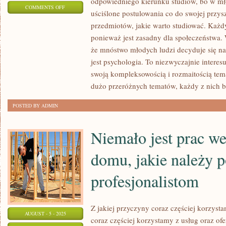
odpowiedniego kierunku studiów, bo w mł
ON
COMMENTS OFF
uściślone postulowania co do swojej przysz
LUDNOŚĆ
przedmiotów, jakie warto studiować. Każdy
NIERZADKO
ponieważ jest zasadny dla społeczeństwa.
ULEGAJĄ
że mnóstwo młodych ludzi decyduje się n
ROZMAITYM
jest psychologia. To niezwyczajnie interes
KONTUZJOM
swoją kompleksowością i rozmaitością tema
dużo przeróżnych tematów, każdy z nich 
POSTED BY ADMIN
Niemało jest prac w
domu, jakie należy 
profesjonalistom
Z jakiej przyczyny coraz częściej korzysta
AUGUST - 5 - 2025
coraz częściej korzystamy z usług oraz ofe