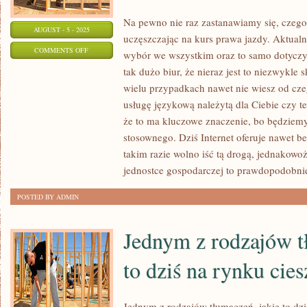
Na pewno nie raz zastanawiamy się, czego
AUGUST - 5 - 2025
uczęszczając na kurs prawa jazdy. Aktualn
ON
COMMENTS OFF
wybór we wszystkim oraz to samo dotyczy
W
tak dużo biur, że nieraz jest to niezwykl
WSPÓŁCZESNYCH
wielu przypadkach nawet nie wiesz od cze
CZASACH,
usługę językową należytą dla Ciebie czy t
KIEDY
że to ma kluczowe znaczenie, bo będziemy
TAK
stosownego. Dziś Internet oferuje nawet be
takim razie wolno iść tą drogą, jednakowo
WŁAŚCIWIE
jednostce gospodarczej to prawdopodobnie
JEST
TAK
POSTED BY ADMIN
WIELE
NIEZDROWEJ
Jednym z rodzajów t
ŻYWNOŚCI
WIELU
to dziś na rynku cies
Jednym z rodzajów tłumaczeń, jakie to dzis