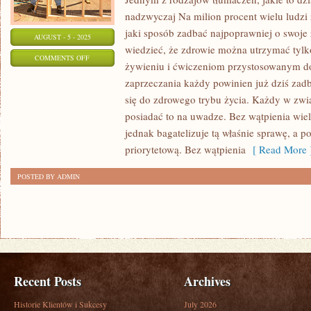
nadzwyczaj Na milion procent wielu ludzi 
jaki sposób zadbać najpoprawniej o swoje
AUGUST - 5 - 2025
wiedzieć, że zdrowie można utrzymać tylk
ON
COMMENTS OFF
żywieniu i ćwiczeniom przystosowanym d
JEDNYM
zaprzeczania każdy powinien już dziś zad
Z
się do zdrowego trybu życia. Każdy w zwi
RODZAJÓW
posiadać to na uwadze. Bez wątpienia wie
TŁUMACZEŃ,
jednak bagatelizuje tą właśnie sprawę, a 
JAKIE
priorytetową. Bez wątpienia
[ Read More 
TO
POSTED BY ADMIN
DZIŚ
NA
RYNKU
CIESZĄ
SIĘ
BARDZO
Recent Posts
Archives
Historie Klientów i Sukcesy
July 2026