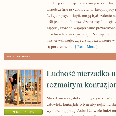
ofertę, jaką oferują najważniejsze uczelnie
PRAWO
współcześnie psychologia, to fascynujący 
STUDIOWAĆ
Lekcje z psychologii, mogą być szalenie w
TO,
jeśli jest na nich prowadzona psychologia
NA
zajęcia, które są współcześnie prowadzone
CO
uczelniach w naszym kraju. Na zajęciach z
MA
nazwa wskazuje, zajęcia są przeważone w 
OCHOTĘ.
są poruszane na
[ Read More ]
ISTNIEJE
TAK
POSTED BY ADMIN
WIELE
PRZEDMIOTÓW,
Ludność nierzadko u
JAKIE
rozmaitym kontuzj
POŻĄDANE
BYŁOBY
STUDIOWAĆ
Mieszkańcy częstokroć ulegają rozmaity
człowiek, fantazjuje o tym aby pójść na sł
wymarzoną pracę. Jednakże wiele ludzi 
AUGUST - 5 - 2025