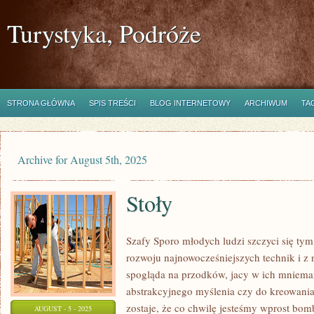
Turystyka, Podróże
STRONA GŁÓWNA
SPIS TREŚCI
BLOG INTERNETOWY
ARCHIWUM
TA
Archive for August 5th, 2025
Stoły
Szafy Sporo młodych ludzi szczyci się ty
rozwoju najnowocześniejszych technik i z
spogląda na przodków, jacy w ich mnieman
abstrakcyjnego myślenia czy do kreowania
zostaje, że co chwilę jesteśmy wprost bo
AUGUST - 5 - 2025