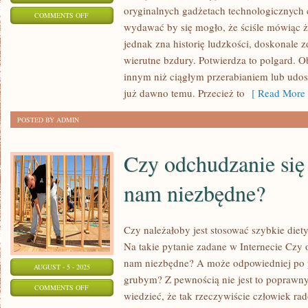
oryginalnych gadżetach technologicznych 
ON
COMMENTS OFF
wydawać by się mogło, że ściśle mówiąc ż
STOŁY
jednak zna historię ludzkości, doskonale z
wierutne bzdury. Potwierdza to polgard. 
innym niż ciągłym przerabianiem lub udos
już dawno temu. Przecież to
[ Read More 
POSTED BY ADMIN
Czy odchudzanie się
nam niezbędne?
Czy należałoby jest stosować szybkie die
Na takie pytanie zadane w Internecie Czy 
nam niezbędne? A może odpowiedniej po 
AUGUST - 5 - 2025
grubym? Z pewnością nie jest to poprawn
ON
COMMENTS OFF
wiedzieć, że tak rzeczywiście człowiek ra
CZY