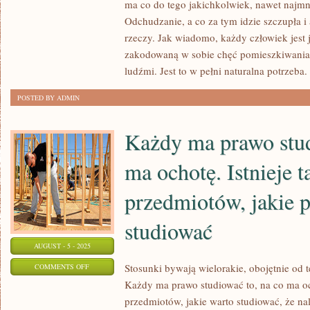
ma co do tego jakichkolwiek, nawet najmn
ODCHUDZANIE
Odchudzanie, a co za tym idzie szczupła i
SIĘ
rzeczy. Jak wiadomo, każdy człowiek jest
NAPRAWDĘ
zakodowaną w sobie chęć pomieszkiwania 
JEST
ludźmi. Jest to w pełni naturalna potrzeba.
NAM
POSTED BY ADMIN
NIEZBĘDNE?
Każdy ma prawo stud
ma ochotę. Istnieje t
przedmiotów, jakie 
studiować
AUGUST - 5 - 2025
ON
Stosunki bywają wielorakie, obojętnie od t
COMMENTS OFF
Każdy ma prawo studiować to, na co ma och
KAŻDY
przedmiotów, jakie warto studiować, że na
MA