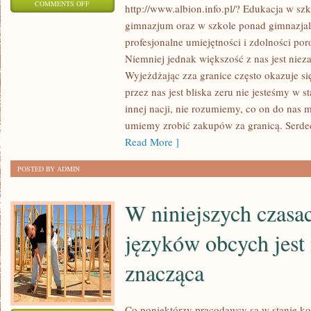
ON
COMMENTS OFF
http://www.albion.info.pl/? Edukacja w sz
NIEMAŁO
gimnazjum oraz w szkole ponad gimnazja
JEST
profesjonalne umiejętności i zdolności po
PRAC
Niemniej jednak większość z nas jest niez
WE
Wyjeżdżając zza granice często okazuje s
WŁASNYM
przez nas jest bliska zeru nie jesteśmy w 
innej nacji, nie rozumiemy, co on do nas 
DOMU,
umiemy zrobić zakupów za granicą. Serde
JAKIE
Read More ]
NALEŻY
POWIERZYĆ
POSTED BY ADMIN
PROFESJONALISTOM
W niniejszych czasa
języków obcych jest
znacząca
Co poniektórzy pracodawcy są w stanie k