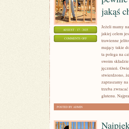
SĄ
jakąś c
Z
NATURY
CISI
Jeżeli mamy na 
AUGUST - 17 - 2025
I
jakiej celem je
ZAMKNIĘCI
ON
COMMENTS OFF
trawienne jeli
W
JAKIKOLWIEK
mający takie d
SOBIE
Z
ta polega na c
NAS
swoim składzie
BEZ
jęczmień. Owie
WĄTPIENIE
stwierdzono, ż
zapraszamy na s
PEWNIE
trzeba zwracać
CIERPIAŁ
glutenu. Najpra
W
WŁASNYM
POSTED BY ADMIN
ŻYCIU
NA
Najpięk
JAKĄŚ