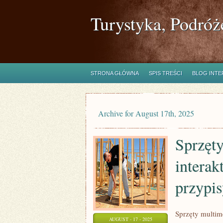
Turystyka, Podróż
STRONA GŁÓWNA
SPIS TREŚCI
BLOG INT
Archive for August 17th, 2025
Sprzęty
intera
przypi
Sprzęty multim
AUGUST - 17 - 2025