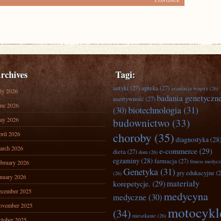
CONTINUE
rchives
Tagi:
antyki
(27)
apteka
(27)
aranżacja wnętrz
(26)
ly 2026
badania genetyczn
asertywność
(27)
ne 2026
biotechnologia
(31)
(30)
ay 2026
budownictwo
(33)
ril 2026
choroby
(35)
diagnostyka
(28
arch 2026
e-commerce
(29)
dieta
(27)
dom
(26)
egzaminy
(28)
farmacja
(27)
fitness medyc
bruary 2026
Genetyka
(31)
gry edukacyjne
(2
(26)
nuary 2026
materiały
korepetycje.
(29)
ecember 2025
medycyna
medyczne
(30)
ovember 2025
motocykl
(34)
mieszkanie
(26)
tober 2025