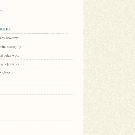
p »
ama:
, aby otworzyć
pełne szczegóły
aj pełen wpis
aj pełen wpis
 ofertę