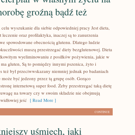
horobę groźną bądź też
celu wyszukanie dla siebie odpowiedniej pracy Jest dieta,
st leczenie oraz profilaktyka, inaczej są to zanurzenia
towe spowodowane obecnością glutenu. Dlatego ludzie
okuczliwości muszą przestrzegać diety bezglutenowej. Dieta
ałkowitym wyeliminowaniu z posiłków pożywienia, jakie w
 ma gluten, Są to pomiędzy innymi pszenica, żyto i
s też był przeciwwskazany niemniej jednak po badaniach
e może być jedzony przez tą grupę osób. Gorąco
tronę internetową super food. Żeby przestrzegać taką dietę
 uwagę na towary czy w swoim składzie nie obejmują
widłowiej jeść
[ Read More ]
CONTINUE
niejszy uśmiech, jaki