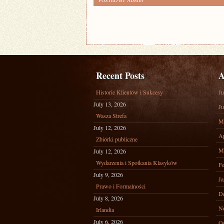
POSTED BY ADMIN
UŚMIECHAĆ
ORAZ
WZBUDZA
ZAUFANIE
NALEŻY
Recent Posts
A
Historie Klientów i Sukcesy
Ju
July 13, 2026
Ju
Wasza Strefa
M
July 12, 2026
Ap
Zbiórki publiczne
M
July 12, 2026
Wydarzenia i Spotkania Klasyków
Fe
July 9, 2026
Ja
Prawo i Formalności
D
July 8, 2026
N
Irlandia
July 6, 2026
Oc