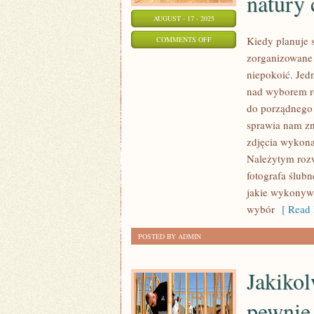
natury 
AUGUST - 17 - 2025
ON
Kiedy planuje 
COMMENTS OFF
zorganizowane 
KAŻDY
niepokoić. Jed
Z
nad wyborem ro
NAS
do porządnego 
MA
sprawia nam zn
INNY
zdjęcia wykona
CHARAKTER,
Należytym rozw
JEDNI
fotografa ślubn
SĄ
jakie wykonywa
Z
wybór
[ Read 
NATURY
PRZEBOJOWI
POSTED BY ADMIN
I
PRZEBOJOWI,
Jakikol
INNI
pewnie 
NATOMIAST