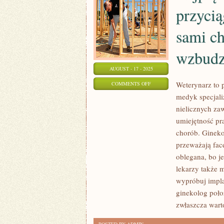
CHOROBĘ
przycią
GROŹNĄ
sami c
BĄDŹ
TEŻ
wzbudz
AUGUST - 17 - 2025
ON
Weterynarz to 
COMMENTS OFF
medyk specjali
NAJPIĘKNIEJSZY
nielicznych za
UŚMIECH,
umiejętność pr
JAKI
chorób. Gineko
PRZYCIĄGA
przeważają face
WZROK
oblegana, bo j
INNYCH,
lekarzy także 
SPRAWIA,
wypróbuj impla
ŻE
ginekolog poło
SAMI
zwłaszcza wart
CHCEMY
SIĘ