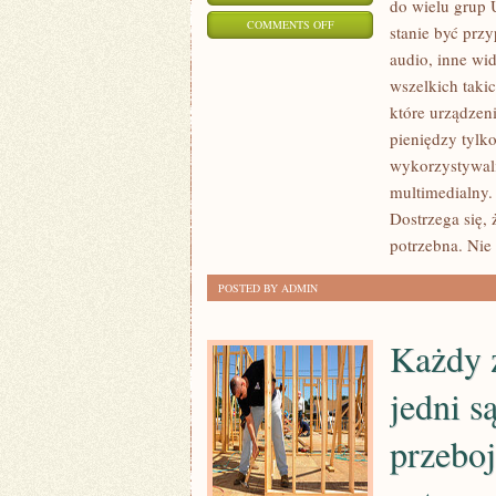
do wielu grup 
ON
COMMENTS OFF
stanie być prz
SPRZĘTY
audio, inne wid
MULTIMEDIALNE
wszelkich taki
TYPU
które urządzen
TABLICE
pieniędzy tylko
INTERAKTYWNE
wykorzystywali
multimedialny. 
MOGĄ
Dostrzega się, 
BYĆ
potrzebna. Nie 
PRZYPISYWANE
DO
POSTED BY ADMIN
WIELU
GRUP
Każdy z
jedni s
przeboj