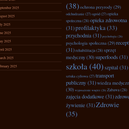
(38)
ochrona przyrody
(29)
ptember 2025
opieka
odchudzanie
(27)
ogród
(27)
ugust 2025
opieka zdrowotna
społeczna
(28)
ly 2025
profilaktyka
(33)
(31)
ne 2025
przychodnia
(31)
psychologia
(26)
ay 2025
recep
psychologia społeczna
(29)
(31)
sprzęt
ril 2025
rehabilitacja
(28)
superfoods
(31)
medyczny
(30)
arch 2025
szkoła
(40)
bruary 2025
szpital
(31)
transport
sztuka cyfrowa
(27)
publiczny
(31)
wiedza medycz
(30)
Zabawa
(28)
wyposażenie wnętrz
(26)
zajęcia dodatkowe
(31)
zdrow
Zdrowie
żywienie
(31)
(35)