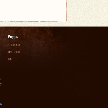
Pages
Archiwum
e
Spis Treści
Tagi
)
zny
7)
e