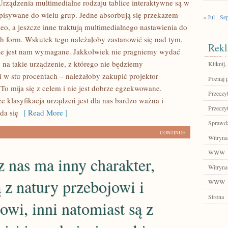
Urządzenia multimedialne rodzaju tablice interaktywne są w
ypisywane do wielu grup. Jedne absorbują się przekazem
« Jul
Se
eo, a jeszcze inne traktują multimedialnego nastawienia do
ch form. Wskutek tego należałoby zastanowić się nad tym,
Rekl
ie jest nam wymagane. Jakkolwiek nie pragniemy wydać
 na takie urządzenie, z którego nie będziemy
Kliknij
 w stu procentach – należałoby zakupić projektor
Poznaj 
To mija się z celem i nie jest dobrze egzekwowane.
Przeczyt
że klasyfikacja urządzeń jest dla nas bardzo ważna i
Przeczyt
da się
[ Read More ]
Sprawdź
CONTINUE
Witryna
WWW
 nas ma inny charakter,
Witryna
ą z natury przebojowi i
WWW
Strona
owi, inni natomiast są z