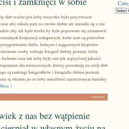
cisi i zamknięci w sobie
Cate
Categories
się ślub ważne jest żeby wszystko było przyzwoicie
oraz aby młoda para na swoim ślubie nie musiała się o nic
nakże aby tak było trzeba by było poprawnie się zastanowić
zmaitych korporacji usługowych, które nam są potrzebne
przygotowania ślubu. Jednym z najgorszych kłopotów
alezienie osoby rodzaju fotograf ślubny poznań, który
 fachowo oraz tak żeby były one jak najwyższej jakości.
iązaniem dla narzeczonych, którzy poszukują na swój ślub
ego są rankingi fotografików i fotografia ślubna poznań,
ne są właśnie po to żeby umożliwić narzeczonym banalny
More ]
CONTINUE
wiek z nas bez wątpienie
cierpiał w własnym życiu na