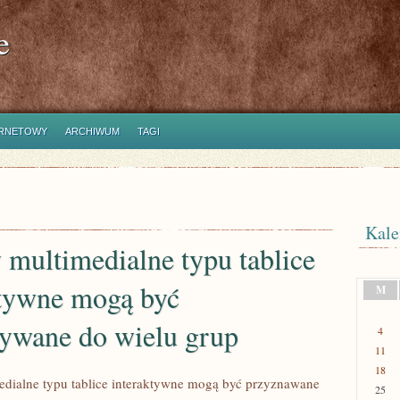
e
ERNETOWY
ARCHIWUM
TAGI
Kale
 multimedialne typu tablice
ktywne mogą być
M
sywane do wielu grup
4
11
18
edialne typu tablice interaktywne mogą być przyznawane
25